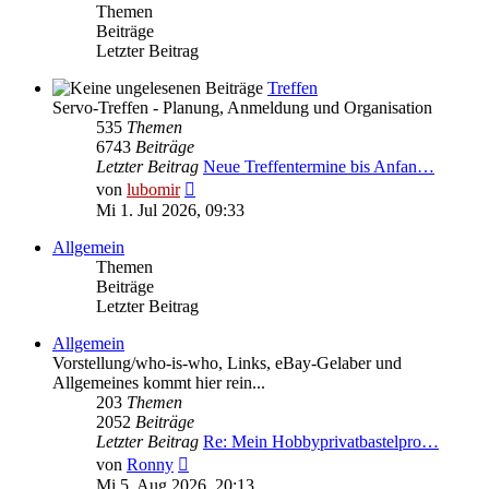
Themen
Beiträge
Letzter Beitrag
Treffen
Servo-Treffen - Planung, Anmeldung und Organisation
535
Themen
6743
Beiträge
Letzter Beitrag
Neue Treffentermine bis Anfan…
Neuester
von
lubomir
Beitrag
Mi 1. Jul 2026, 09:33
Allgemein
Themen
Beiträge
Letzter Beitrag
Allgemein
Vorstellung/who-is-who, Links, eBay-Gelaber und
Allgemeines kommt hier rein...
203
Themen
2052
Beiträge
Letzter Beitrag
Re: Mein Hobbyprivatbastelpro…
Neuester
von
Ronny
Beitrag
Mi 5. Aug 2026, 20:13