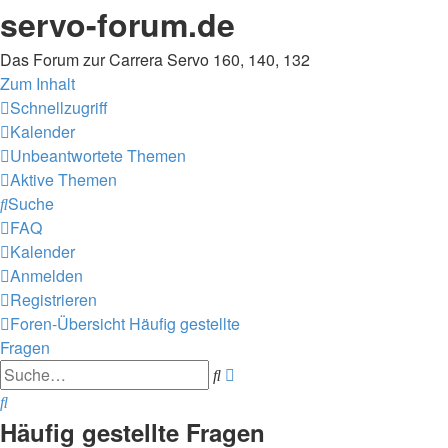
servo-forum.de
Das Forum zur Carrera Servo 160, 140, 132
Zum Inhalt
Schnellzugriff
Kalender
Unbeantwortete Themen
Aktive Themen
Suche
FAQ
Kalender
Anmelden
Registrieren
Foren-Übersicht
Häufig gestellte
Fragen
Erweiterte
Suche
Suche
Suche
Häufig gestellte Fragen