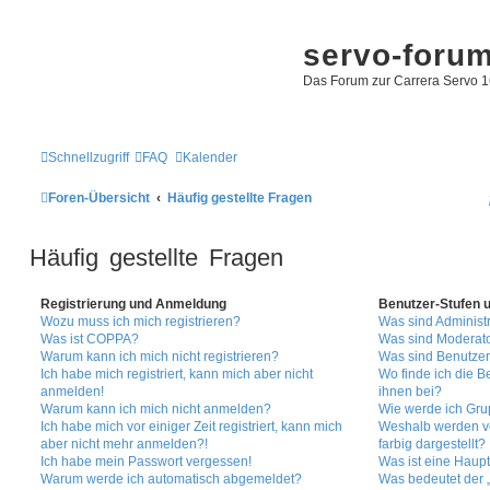
servo-foru
Das Forum zur Carrera Servo 1
Schnellzugriff
FAQ
Kalender
Foren-Übersicht
Häufig gestellte Fragen
Häufig gestellte Fragen
Registrierung und Anmeldung
Benutzer-Stufen 
Wozu muss ich mich registrieren?
Was sind Administ
Was ist COPPA?
Was sind Moderat
Warum kann ich mich nicht registrieren?
Was sind Benutze
Ich habe mich registriert, kann mich aber nicht
Wo finde ich die B
anmelden!
ihnen bei?
Warum kann ich mich nicht anmelden?
Wie werde ich Gru
Ich habe mich vor einiger Zeit registriert, kann mich
Weshalb werden v
aber nicht mehr anmelden?!
farbig dargestellt?
Ich habe mein Passwort vergessen!
Was ist eine Haup
Warum werde ich automatisch abgemeldet?
Was bedeutet der „