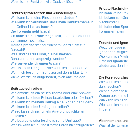
Wozu ist die Funktion „Alle Cookies löschen“?
Private Nachricht
Benutzerpräferenzen und -einstellungen
Ich kann keine Pri
Wie kann ich meine Einstellungen ändern?
Ich bekomme ständ
Wie kann ich verhindern, dass mein Benutzername in
Nachrichten!
der Online-Liste auftaucht?
Ich habe eine Spa
Die Forenuhr geht falsch!
Forums erhalten!
Ich habe die Zeitzone eingestellt, aber die Forenuhr
geht immer noch falsch!
Freunde und ignor
Meine Sprache steht auf diesem Board nicht zur
Wozu benötige ich
Auswahl!
ignorierten Mitglie
Was sind das für Bilder, die bei meinem
Wie kann ich Mitgl
Benutzernamen angezeigt werden?
Liste der ignoriert
Wie verwende ich einen Avatar?
wieder aus den Lis
Was ist mein Rang und wie kann ich ihn ändern?
Wenn ich bei einem Benutzer auf den E-Mail-Link
klicke, werde ich aufgefordert, mich anzumelden.
Die Foren durchs
Wie kann ich ein 
durchsuchen?
Beiträge schreiben
Weshalb erhalte i
Wie erstelle ich ein neues Thema oder eine Antwort?
Warum bekomme ich
Wie kann ich einen Beitrag bearbeiten oder löschen?
Wie kann ich nach
Wie kann ich meinem Beitrag eine Signatur anfügen?
Wie kann ich mein
Wie kann ich eine Umfrage erstellen?
finden?
Wieso kann ich nicht mehr Antwortmöglichkeiten
erstellen?
Wie bearbeite oder lösche ich eine Umfrage?
Abonnements und
Warum kann ich auf bestimmte Foren nicht zugreifen?
Was ist der Unter