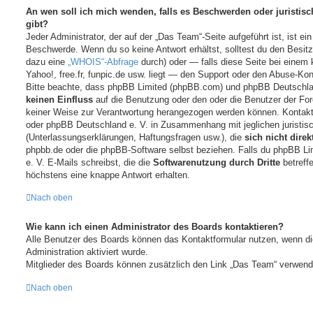
An wen soll ich mich wenden, falls es Beschwerden oder juristi
gibt?
Jeder Administrator, der auf der „Das Team“-Seite aufgeführt ist, ist ei
Beschwerde. Wenn du so keine Antwort erhältst, solltest du den Besitz
dazu eine
„WHOIS“-Abfrage
durch) oder — falls diese Seite bei einem
Yahoo!, free.fr, funpic.de usw. liegt — den Support oder den Abuse-Ko
Bitte beachte, dass phpBB Limited (phpBB.com) und phpBB Deutschla
keinen Einfluss
auf die Benutzung oder den oder die Benutzer der For
keiner Weise zur Verantwortung herangezogen werden können. Kontakt
oder phpBB Deutschland e. V. in Zusammenhang mit jeglichen juristis
(Unterlassungserklärungen, Haftungsfragen usw.), die
sich nicht direk
phpbb.de oder die phpBB-Software selbst beziehen. Falls du phpBB L
e. V. E-Mails schreibst, die die
Softwarenutzung durch Dritte
betreffe
höchstens eine knappe Antwort erhalten.
Nach oben
Wie kann ich einen Administrator des Boards kontaktieren?
Alle Benutzer des Boards können das Kontaktformular nutzen, wenn di
Administration aktiviert wurde.
Mitglieder des Boards können zusätzlich den Link „Das Team“ verwend
Nach oben