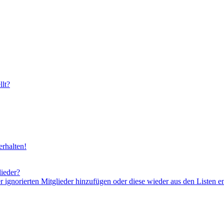
lt?
rhalten!
lieder?
er ignorierten Mitglieder hinzufügen oder diese wieder aus den Listen e