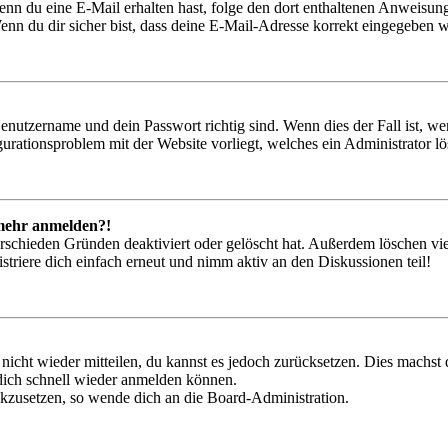
. Wenn du eine E-Mail erhalten hast, folge den dort enthaltenen Anweis
nn du dir sicher bist, dass deine E-Mail-Adresse korrekt eingegeben w
Benutzername und dein Passwort richtig sind. Wenn dies der Fall ist, w
igurationsproblem mit der Website vorliegt, welches ein Administrator l
t mehr anmelden?!
rschieden Gründen deaktiviert oder gelöscht hat. Außerdem löschen vie
triere dich einfach erneut und nimm aktiv an den Diskussionen teil!
 nicht wieder mitteilen, du kannst es jedoch zurücksetzen. Dies machs
 dich schnell wieder anmelden können.
ückzusetzen, so wende dich an die Board-Administration.