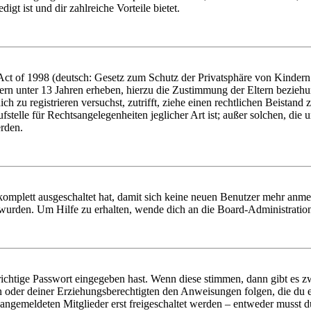
igt ist und dir zahlreiche Vorteile bietet.
t of 1998 (deutsch: Gesetz zum Schutz der Privatsphäre von Kindern i
ern unter 13 Jahren erheben, hierzu die Zustimmung der Eltern bezieh
dich zu registrieren versuchst, zutrifft, ziehe einen rechtlichen Beista
stelle für Rechtsangelegenheiten jeglicher Art ist; außer solchen, die
erden.
 komplett ausgeschaltet hat, damit sich keine neuen Benutzer mehr anm
 wurden. Um Hilfe zu erhalten, wende dich an die Board-Administratio
richtige Passwort eingegeben hast. Wenn diese stimmen, dann gibt es
ern oder deiner Erziehungsberechtigten den Anweisungen folgen, die du e
 angemeldeten Mitglieder erst freigeschaltet werden – entweder musst du