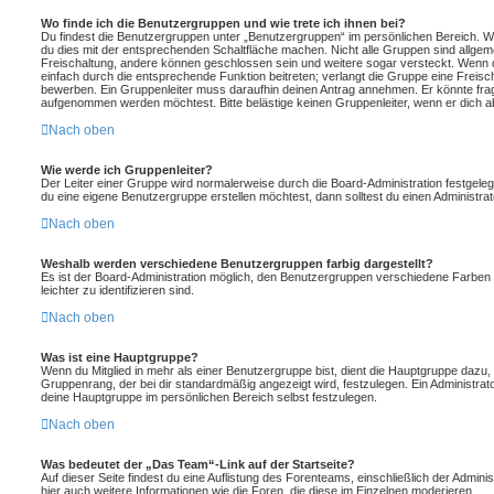
Wo finde ich die Benutzergruppen und wie trete ich ihnen bei?
Du findest die Benutzergruppen unter „Benutzergruppen“ im persönlichen Bereich. W
du dies mit der entsprechenden Schaltfläche machen. Nicht alle Gruppen sind allgemei
Freischaltung, andere können geschlossen sein und weitere sogar versteckt. Wenn di
einfach durch die entsprechende Funktion beitreten; verlangt die Gruppe eine Freisch
bewerben. Ein Gruppenleiter muss daraufhin deinen Antrag annehmen. Er könnte fra
aufgenommen werden möchtest. Bitte belästige keinen Gruppenleiter, wenn er dich ab
Nach oben
Wie werde ich Gruppenleiter?
Der Leiter einer Gruppe wird normalerweise durch die Board-Administration festgeleg
du eine eigene Benutzergruppe erstellen möchtest, dann solltest du einen Administrat
Nach oben
Weshalb werden verschiedene Benutzergruppen farbig dargestellt?
Es ist der Board-Administration möglich, den Benutzergruppen verschiedene Farben z
leichter zu identifizieren sind.
Nach oben
Was ist eine Hauptgruppe?
Wenn du Mitglied in mehr als einer Benutzergruppe bist, dient die Hauptgruppe dazu
Gruppenrang, der bei dir standardmäßig angezeigt wird, festzulegen. Ein Administrat
deine Hauptgruppe im persönlichen Bereich selbst festzulegen.
Nach oben
Was bedeutet der „Das Team“-Link auf der Startseite?
Auf dieser Seite findest du eine Auflistung des Forenteams, einschließlich der Admini
hier auch weitere Informationen wie die Foren, die diese im Einzelnen moderieren.