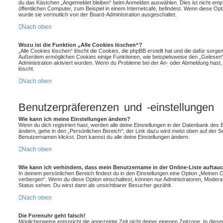
du das Kästchen „Angemeldet bleiben“ beim Anmelden auswählen. Dies ist nicht emp
öffentlichen Computer, zum Beispiel in einem Internetcafé, befindest. Wenn diese Opt
wurde sie vermutlich von der Board-Administration ausgeschaltet.
Nach oben
Wozu ist die Funktion „Alle Cookies löschen“?
„Alle Cookies löschen“ löscht die Cookies, die phpBB erstellt hat und die dafür sorg
Außerdem ermöglichen Cookies einige Funktionen, wie beispielsweise den „Gelesen“-
Administration aktiviert wurden. Wenn du Probleme bei der An- oder Abmeldung hast,
löscht.
Nach oben
Benutzerpräferenzen und -einstellungen
Wie kann ich meine Einstellungen ändern?
Wenn du dich registriert hast, werden alle deine Einstellungen in der Datenbank des
ändern, gehe in den „Persönlichen Bereich“; der Link dazu wird meist oben auf der S
Benutzernamen klickst. Dort kannst du alle deine Einstellungen ändern.
Nach oben
Wie kann ich verhindern, dass mein Benutzername in der Online-Liste auftau
In deinem persönlichen Bereich findest du in den Einstellungen eine Option „Meinen 
verbergen“. Wenn du diese Option einschaltest, können nur Administratoren, Moderat
Status sehen. Du wirst dann als unsichtbarer Besucher gezählt.
Nach oben
Die Forenuhr geht falsch!
Möglicherweise entspricht die angezeigte Zeit nicht deiner eigenen Zeitzone. In diese