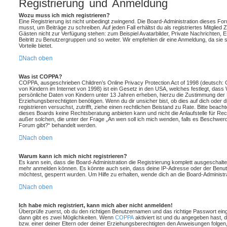
Registrierung und Anmeldung
Wozu muss ich mich registrieren?
Eine Registrierung ist nicht unbedingt zwingend. Die Board-Administration dieses Foru
musst, um Beiträge zu schreiben. Auf jeden Fall erhältst du als registriertes Mitglied Z
Gästen nicht zur Verfügung stehen: zum Beispiel Avatarbilder, Private Nachrichten, E
Beitritt zu Benutzergruppen und so weiter. Wir empfehlen dir eine Anmeldung, da sie sch
Vorteile bietet.
Nach oben
Was ist COPPA?
COPPA, ausgeschrieben Children’s Online Privacy Protection Act of 1998 (deutsch:
von Kindern im Internet von 1998) ist ein Gesetz in den USA, welches festlegt, dass
persönliche Daten von Kindern unter 13 Jahren erheben, hierzu die Zustimmung der
Erziehungsberechtigten benötigen. Wenn du dir unsicher bist, ob dies auf dich oder d
registrieren versuchst, zutrifft, ziehe einen rechtlichen Beistand zu Rate. Bitte beac
dieses Boards keine Rechtsberatung anbieten kann und nicht die Anlaufstelle für Rech
außer solchen, die unter der Frage „An wen soll ich mich wenden, falls es Beschwer
Forum gibt?“ behandelt werden.
Nach oben
Warum kann ich mich nicht registrieren?
Es kann sein, dass die Board-Administration die Registrierung komplett ausgeschalte
mehr anmelden können. Es könnte auch sein, dass deine IP-Adresse oder der Benutz
möchtest, gesperrt wurden. Um Hilfe zu erhalten, wende dich an die Board-Administra
Nach oben
Ich habe mich registriert, kann mich aber nicht anmelden!
Überprüfe zuerst, ob du den richtigen Benutzernamen und das richtige Passwort ei
dann gibt es zwei Möglichkeiten. Wenn
COPPA
aktiviert ist und du angegeben hast, d
bzw. einer deiner Eltern oder deiner Erziehungsberechtigten den Anweisungen folgen,