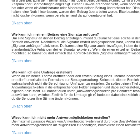
wird dein Beitrag in der Themenansicht als überarbeitet gekennzeichnet. Es wird sowo
Zeitpunkt der Bearbeitungen angezeigt. Dieser Hinweis erscheint nicht, wenn noch n
hat oder wenn ein Administrator oder Moderator deinen Beitrag überarbeitet hat. Diese
halten, eine Notiz hinterlassen, warum dein Beitrag überarbeitet wurde. Bitte beacht
nicht löschen können, wenn bereits jemand darauf geantwortet hat.
Nach oben
Wie kann ich meinem Beitrag eine Signatur anfügen?
Um eine Signatur an deinen Beitrag anzufügen, musst du zunächst eine solche in den
Bereich entwerfen. Nachdem du die Signatur erstellt und gespeichert hast, kannst d
„Signatur anhängen“ aktivieren. Du kannst eine Signatur auch hinzufügen, indem du 
standardmäßige Anhängen deiner Signatur aktivierst. Wenn du einen einzelnen Beit
möchtest, so kannst du dort einfach das Kontrollkästchen „Signatur anhängen“ wiede
Nach oben
Wie kann ich eine Umfrage erstellen?
Wenn du ein neues Thema eröffnest oder den ersten Beitrag eines Themas bearbeites
erstellen“ unterhalb des Formulars zur Beitragserstellung. Solltest du diesen Bereic
wahrscheinlich nicht die Berechtigung, Umfragen zu erstellen. Du solltest einen Tite
Antwortmöglichkeiten in die entsprechenden Felder eingeben und dabei sicherstellen, 
eigenen Zeile steht. Du kannst auch unter „Auswahlmöglichkeiten pro Benutzer“ festl
auswählen kann, welches Zeitlimit für die Umfrage gilt (0 bedeutet dabei eine zeitlic
ob die Benutzer ihre Stimme ändern können.
Nach oben
Wieso kann ich nicht mehr Antwortmöglichkeiten erstellen?
Die maximal zulässige Anzahl von Antwortmöglichkeiten wird durch die Board-Administ
mehr Antwortmöglichkeiten als zugelassen zu benötigen, kontaktiere einen Administra
Nach oben