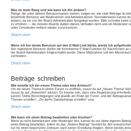
Was ist mein Rang und wie kann ich ihn ändern?
Ränge, die unter deinem Benutzernamen stehen, zeigen an, wie viele Beiträge du bislan
bestimmte Benutzer wie Moderatoren und Administratoren. Normalerweise kannst du 
ändern, da sie von der Board-Administration festgelegt wurden. Bitte schreibe keine
zu erhöhen — die meisten Boards dulden dieses Verhalten nicht und ein Moderator o
unter Umständen einfach wieder zurücksetzen.
Nach oben
Wenn ich bei einem Benutzer auf den E-Mail-Link klicke, werde ich aufgeford
Nur registrierte Benutzer dürfen die foreninterne E-Mail-Funktion für Nachrichten an 
der Board-Administration freigeschaltet wurde. Diese Maßnahme soll den Missbrau
verhindern.
Nach oben
Beiträge schreiben
Wie erstelle ich ein neues Thema oder eine Antwort?
Um ein neues Thema in einem Forum zu eröffnen, musst du auf „Neues Thema“ klick
musst du auf „Antworten“ klicken. Es könnte sein, dass eine Registrierung erforderlic
kannst. Deine Berechtigungen sind jeweils am Ende der Foren- und der Beitragsansich
Themen erstellen“, „Du darfst Dateianhänge erstellen“ usw.
Nach oben
Wie kann ich einen Beitrag bearbeiten oder löschen?
Wenn du nicht Administrator oder Moderator bist, kannst du nur deine eigenen Beitr
einen Beitrag bearbeiten, indem du das „Ändere Beitrag“-Symbol für den entsprechende
nur für einen begrenzten Zeitraum nach seiner Erstellung möglich. Wenn bereits jema