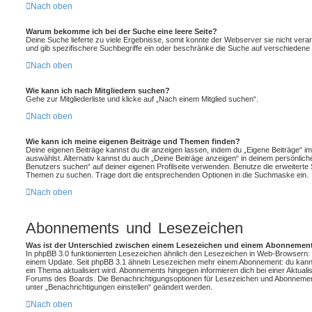
Nach oben
Warum bekomme ich bei der Suche eine leere Seite?
Deine Suche lieferte zu viele Ergebnisse, somit konnte der Webserver sie nicht vera
und gib spezifischere Suchbegriffe ein oder beschränke die Suche auf verschiedene 
Nach oben
Wie kann ich nach Mitgliedern suchen?
Gehe zur Mitgliederliste und klicke auf „Nach einem Mitglied suchen“.
Nach oben
Wie kann ich meine eigenen Beiträge und Themen finden?
Deine eigenen Beiträge kannst du dir anzeigen lassen, indem du „Eigene Beiträge“ im
auswählst. Alternativ kannst du auch „Deine Beiträge anzeigen“ in deinem persönlich
Benutzers suchen“ auf deiner eigenen Profilseite verwenden. Benutze die erweiterte 
Themen zu suchen. Trage dort die entsprechenden Optionen in die Suchmaske ein.
Nach oben
Abonnements und Lesezeichen
Was ist der Unterschied zwischen einem Lesezeichen und einem Abonnement
In phpBB 3.0 funktionierten Lesezeichen ähnlich den Lesezeichen in Web-Browsern: 
einem Update. Seit phpBB 3.1 ähneln Lesezeichen mehr einem Abonnement: du kanns
ein Thema aktualisiert wird. Abonnements hingegen informieren dich bei einer Aktual
Forums des Boards. Die Benachrichtigungsoptionen für Lesezeichen und Abonnemen
unter „Benachrichtigungen einstellen“ geändert werden.
Nach oben