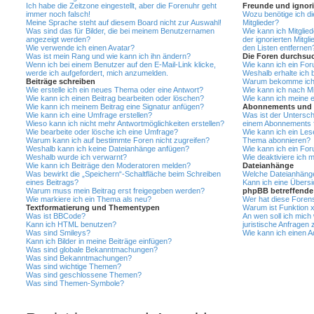
Ich habe die Zeitzone eingestellt, aber die Forenuhr geht
Freunde und ignorie
immer noch falsch!
Wozu benötige ich di
Meine Sprache steht auf diesem Board nicht zur Auswahl!
Mitglieder?
Was sind das für Bilder, die bei meinem Benutzernamen
Wie kann ich Mitglied
angezeigt werden?
der ignorierten Mitgl
Wie verwende ich einen Avatar?
den Listen entfernen
Was ist mein Rang und wie kann ich ihn ändern?
Die Foren durchsu
Wenn ich bei einem Benutzer auf den E-Mail-Link klicke,
Wie kann ich ein Fo
werde ich aufgefordert, mich anzumelden.
Weshalb erhalte ich 
Beiträge schreiben
Warum bekomme ich b
Wie erstelle ich ein neues Thema oder eine Antwort?
Wie kann ich nach Mi
Wie kann ich einen Beitrag bearbeiten oder löschen?
Wie kann ich meine 
Wie kann ich meinem Beitrag eine Signatur anfügen?
Abonnements und 
Wie kann ich eine Umfrage erstellen?
Was ist der Untersc
Wieso kann ich nicht mehr Antwortmöglichkeiten erstellen?
einem Abonnements 
Wie bearbeite oder lösche ich eine Umfrage?
Wie kann ich ein Les
Warum kann ich auf bestimmte Foren nicht zugreifen?
Thema abonnieren?
Weshalb kann ich keine Dateianhänge anfügen?
Wie kann ich ein Fo
Weshalb wurde ich verwarnt?
Wie deaktiviere ich
Wie kann ich Beiträge den Moderatoren melden?
Dateianhänge
Was bewirkt die „Speichern“-Schaltfläche beim Schreiben
Welche Dateianhänge
eines Beitrags?
Kann ich eine Übersi
Warum muss mein Beitrag erst freigegeben werden?
phpBB betreffende
Wie markiere ich ein Thema als neu?
Wer hat diese Forens
Textformatierung und Thementypen
Warum ist Funktion x
Was ist BBCode?
An wen soll ich mich
Kann ich HTML benutzen?
juristische Anfragen
Was sind Smileys?
Wie kann ich einen A
Kann ich Bilder in meine Beiträge einfügen?
Was sind globale Bekanntmachungen?
Was sind Bekanntmachungen?
Was sind wichtige Themen?
Was sind geschlossene Themen?
Was sind Themen-Symbole?