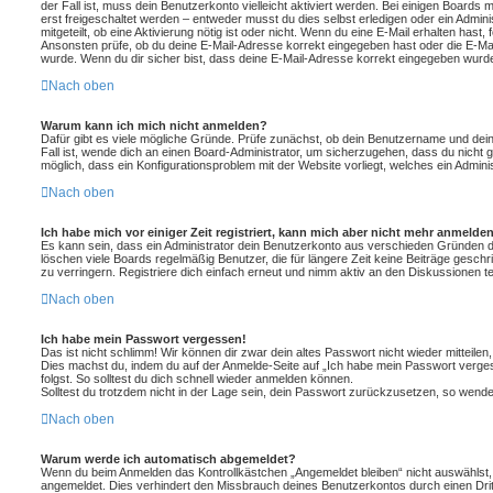
der Fall ist, muss dein Benutzerkonto vielleicht aktiviert werden. Bei einigen Boards
erst freigeschaltet werden – entweder musst du dies selbst erledigen oder ein Adminis
mitgeteilt, ob eine Aktivierung nötig ist oder nicht. Wenn du eine E-Mail erhalten hast
Ansonsten prüfe, ob du deine E-Mail-Adresse korrekt eingegeben hast oder die E-Mai
wurde. Wenn du dir sicher bist, dass deine E-Mail-Adresse korrekt eingegeben wurde,
Nach oben
Warum kann ich mich nicht anmelden?
Dafür gibt es viele mögliche Gründe. Prüfe zunächst, ob dein Benutzername und dein
Fall ist, wende dich an einen Board-Administrator, um sicherzugehen, dass du nicht g
möglich, dass ein Konfigurationsproblem mit der Website vorliegt, welches ein Admini
Nach oben
Ich habe mich vor einiger Zeit registriert, kann mich aber nicht mehr anmelde
Es kann sein, dass ein Administrator dein Benutzerkonto aus verschieden Gründen d
löschen viele Boards regelmäßig Benutzer, die für längere Zeit keine Beiträge gesc
zu verringern. Registriere dich einfach erneut und nimm aktiv an den Diskussionen tei
Nach oben
Ich habe mein Passwort vergessen!
Das ist nicht schlimm! Wir können dir zwar dein altes Passwort nicht wieder mitteile
Dies machst du, indem du auf der Anmelde-Seite auf „Ich habe mein Passwort verge
folgst. So solltest du dich schnell wieder anmelden können.
Solltest du trotzdem nicht in der Lage sein, dein Passwort zurückzusetzen, so wende
Nach oben
Warum werde ich automatisch abgemeldet?
Wenn du beim Anmelden das Kontrollkästchen „Angemeldet bleiben“ nicht auswählst, w
angemeldet. Dies verhindert den Missbrauch deines Benutzerkontos durch einen Dri