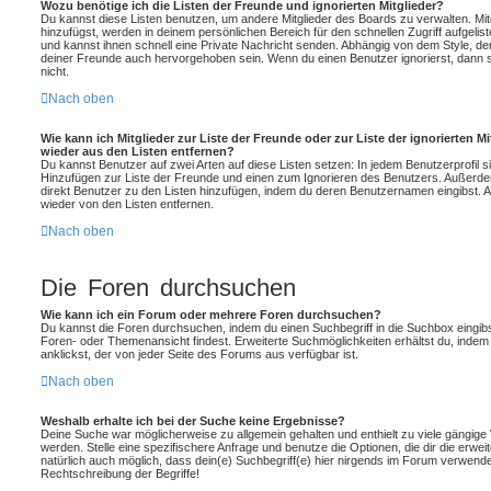
Wozu benötige ich die Listen der Freunde und ignorierten Mitglieder?
Du kannst diese Listen benutzen, um andere Mitglieder des Boards zu verwalten. Mitg
hinzufügst, werden in deinem persönlichen Bereich für den schnellen Zugriff aufgelist
und kannst ihnen schnell eine Private Nachricht senden. Abhängig von dem Style, d
deiner Freunde auch hervorgehoben sein. Wenn du einen Benutzer ignorierst, dann 
nicht.
Nach oben
Wie kann ich Mitglieder zur Liste der Freunde oder zur Liste der ignorierten M
wieder aus den Listen entfernen?
Du kannst Benutzer auf zwei Arten auf diese Listen setzen: In jedem Benutzerprofil s
Hinzufügen zur Liste der Freunde und einen zum Ignorieren des Benutzers. Außerde
direkt Benutzer zu den Listen hinzufügen, indem du deren Benutzernamen eingibst. An
wieder von den Listen entfernen.
Nach oben
Die Foren durchsuchen
Wie kann ich ein Forum oder mehrere Foren durchsuchen?
Du kannst die Foren durchsuchen, indem du einen Suchbegriff in die Suchbox eingibst
Foren- oder Themenansicht findest. Erweiterte Suchmöglichkeiten erhältst du, indem
anklickst, der von jeder Seite des Forums aus verfügbar ist.
Nach oben
Weshalb erhalte ich bei der Suche keine Ergebnisse?
Deine Suche war möglicherweise zu allgemein gehalten und enthielt zu viele gängige 
werden. Stelle eine spezifischere Anfrage und benutze die Optionen, die dir die erwei
natürlich auch möglich, dass dein(e) Suchbegriff(e) hier nirgends im Forum verwende
Rechtschreibung der Begriffe!