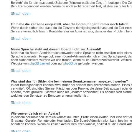
Bereich“ die für dich passende Zeitzone (Mitteleuropäische Zeit, ...) festlegen. Die Z
Benutzern geändert werden. Wenn du noch nicht registriert bist, ist dies ein guter Grun
Nach oben
Ich habe die Zeitzone eingestellt, aber die Forenuhr geht immer noch falsch!
Wenn du dir sicher bist, dass du die Zeitzone richtig eingestellt hast und die Zeit tro
Servers vermutlich falsch. Kontaktiere einen Administrator, damit er das Problem be
Nach oben
Meine Sprache steht auf diesem Board nicht zur Auswahl!
Meist hat die Board-Administration entweder deine Sprache nicht installiert oder nie
Sprache übersetzt. Frage ggf. einen Board-Administrator, ob er das Sprachpaket, das 
noch nicht existiert, würden wir uns freuen, wenn du es übersetzen würdest. Weiter
Website von
phpBB Limited
oder auf
phpBB.de
gefunden werden.
Nach oben
Was sind das für Bilder, die bei meinem Benutzernamen angezeigt werden?
In der Beitragsansicht können zwei Bilder bei deinem Benutzernamen stehen. Eines di
verknüpft: Oft sind dies Sterne, Kästchen oder Punkte, die deine Beitragszahl oder
andere, meist größere, Bild wird auch als „Avatar“ bezeichnet. Es handelt sich hierbei
welches von Benutzer zu Benutzer unterschiedlich ist.
Nach oben
Wie verwende ich einen Avatar?
In deinem persönlichen Bereich kannst du unter „Profil“ einen Avatar über eine der f
Gravatar, Galerie, Remote oder Hochladen. Die Board-Administration kann bestimme
benutzen können. Wenn du keinen Avatar benutzen kannst, solltest du die Board-Admi
Nach oben