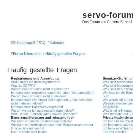
servo-foru
Das Forum zur Carrera Servo 1
Schnellzugriff
FAQ
Kalender
Foren-Übersicht
Häufig gestellte Fragen
Häufig gestellte Fragen
Registrierung und Anmeldung
Benutzer-Stufen u
Wozu muss ich mich registrieren?
Was sind Administra
Was ist COPPA?
Was sind Moderator
Warum kann ich mich nicht registrieren?
Was sind Benutzerg
Ich habe mich registriert, kann mich aber nicht anmelden!
Wo finde ich die Ben
Warum kann ich mich nicht anmelden?
bei?
Ich habe mich vor einiger Zeit registriert, kann mich aber
Wie werde ich Gruppe
nicht mehr anmelden?!
Weshalb werden vers
Ich habe mein Passwort vergessen!
dargestellt?
Warum werde ich automatisch abgemeldet?
Was ist eine Hauptg
Wozu ist die Funktion „Alle Cookies löschen“?
Was bedeutet der „Da
Benutzerpräferenzen und -einstellungen
Private Nachrichte
Wie kann ich meine Einstellungen ändern?
Ich kann keine Priva
Wie kann ich verhindern, dass mein Benutzername in der
Ich bekomme ständig
Online-Liste auftaucht?
Ich habe eine Spam-E
Die Forenuhr geht falsch!
Forums erhalten!