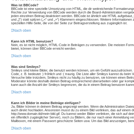
Was ist BBCode?
BBCode ist eine spezielle Umsetzung von HTML, die dir weitreichende Formatierungsm
Rechte zur Verwendung von BBCode werden durch die Board-Administration vergebe
jeden einzelnen Beitrag deaktiviert werden. BBCode ist ähnlich wie HTML aufgebaut,
und „]“) statt spitzen („<“ und „>“) Klammern eingeschlossen. Weitere Informationen 
speziellen Hilfe-Seite, die von der Seite zur Beitragserstellung aus zugänglich ist.
Nach oben
Kann ich HTML benutzen?
Nein, es ist nicht möglich, HTML-Code in Beiträgen zu verwenden. Die meisten For
bietet, können über BBCode erreicht werden.
Nach oben
Was sind Smileys?
Smileys sind kleine Bilder, die benutzt werden können, um ein Gefühl auszudrücken. 
Code, z. B. bedeutet :) fröhlich und :( traurig. Die Liste aller Smileys kannst du beim
Versuche bitte trotzdem, Smileys nicht zu häufig zu benutzen, sie können einen Beit
Moderator könnte deshalb deinen Beitrag entsprechend überarbeiten oder gar komple
kann auch die Anzahl der Smileys begrenzen, die du in einem Beitrag benutzen kanns
Nach oben
Kann ich Bilder in meine Beiträge einfügen?
Ja, Bilder können in deinem Beitrag angezeigt werden. Wenn die Administration Datei
auch direkt hochladen. Ansonsten musst du zu einem Bild verlinken, das auf einem öffe
http://www.domain.tld/mein-bild.gif. Du kannst weder Bilder verlinken, die sich auf d
ein öffentlich zugänglicher Server), noch zu Bildern, die nur nach einer Anmeldung ve
Mailboxen, mit einem Passwort geschützte Seiten usw. Um das Bild anzuzeigen, ben
Nach oben