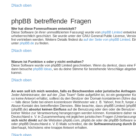
Nach oben
phpBB betreffende Fragen
Wer hat diese Forensoftware entwickelt?
Diese Software (in ihrer unmodifizierten Fassung) wurde von
phpBB Limited
entwickel
urheberrechtlich geschützt. Sie wurde unter der GNU General Public License, Versio
frei vertrieben werden. Weitere Details findest du
auf der Seite von phpBB Limited
. Ei
unter
phpBB.de
zu finden.
Nach oben
Warum ist Funktion x oder y nicht enthalten?
Diese Software wurde von phpBB Limited geschrieben. Wenn du denkst, dass eine Fun
dann besuche
phpBB Ideas
, wo du deine Stimme für bestehende Vorschläge abgebe
kannst.
Nach oben
An wen soll ich mich wenden, falls es Beschwerden oder juristische Anfrage
Jeder Administrator, der auf der „Das Team“-Seite aufgeführt ist, ist ein geeigneter
so keine Antwort erhältst, solltest du den Besitzer der Domain kontaktieren (führe d
— falls diese Seite bei einem kostenlosen Webhoster wie z. B. Yahoo!, free.fr, funpic
Abuse-Kontakt des betreffenden Dienstes. Bitte beachte, dass phpBB Limited (phpB
(phpBB.de)
absolut keinen Einfluss
auf die Benutzung oder den oder die Benutzer 
keiner Weise zur Verantwortung herangezogen werden können. Kontaktiere daher n
Deutschland e. V. in Zusammenhang mit jeglichen juristischen Fragen (Unterlassung
sich nicht direkt
auf die Websiten phpbb.com, phpbb.de oder die phpBB-Software se
oder phpBB Deutschland e. V. E-Mails schreibst, die die
Softwarenutzung durch Dr
überhaupt, höchstens eine knappe Antwort erhalten.
Nach oben