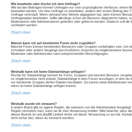
Wie bearbeite oder lösche ich eine Umfrage?
Wie bei den Beiträgen können Umfragen nur vom ursprünglichen Verfasser, einem Mo
bearbeitet werden. Um eine Umfrage zu bearbeiten, ändere den ersten Beitrag des T
Umfrage verknüpft. Wenn niemand eine Stimme abgegeben hat, dann können Benutze
Umfrageoption bearbeiten. Sollte allerdings schon ein Benutzer abgestimmt haben, 
Moderatoren oder Administratoren geändert oder gelöscht werden. Dadurch soll die 
verhindert werden.
Nach oben
Warum kann ich auf bestimmte Foren nicht zugreifen?
Manche Foren können bestimmten Benutzern oder Gruppen vorbehalten sein. Um die
schreiben oder andere Vorgänge durchzuführen, brauchst du möglicherweise beson
Moderator oder Administrator nach entsprechenden Berechtigungen.
Nach oben
Weshalb kann ich keine Dateianhänge anfügen?
Rechte für Dateianhänge können für Foren, Gruppen und einzelne Benutzer vergeben
es möglicherweise nicht erlaubt, Dateianhänge in dem Forum anzufügen, in dem du d
nur bestimmte Gruppen dürfen Dateien hochladen. Du kannst einen Administrator kontakt
wieso du keine Dateianhänge anfügen kannst.
Nach oben
Weshalb wurde ich verwarnt?
In jedem Board gibt es eigene Regeln, die meistens von der Administration festgeleg
Regeln verstoßen hast, kann sie dir eine Verwarnung erteilen. Bitte beachte, dass di
dieses Boards ist und phpBB Limited nichts mit dieser Verwarnung zu tun hat. Kontakt
nicht sicher bist, wieso du verwarnt wurdest.
Nach oben