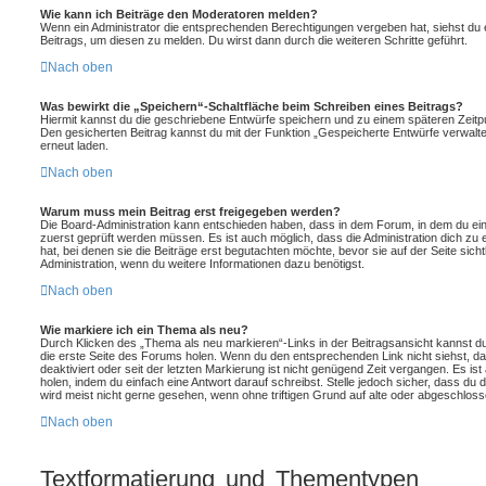
Wie kann ich Beiträge den Moderatoren melden?
Wenn ein Administrator die entsprechenden Berechtigungen vergeben hat, siehst du e
Beitrags, um diesen zu melden. Du wirst dann durch die weiteren Schritte geführt.
Nach oben
Was bewirkt die „Speichern“-Schaltfläche beim Schreiben eines Beitrags?
Hiermit kannst du die geschriebene Entwürfe speichern und zu einem späteren Zeitp
Den gesicherten Beitrag kannst du mit der Funktion „Gespeicherte Entwürfe verwalte
erneut laden.
Nach oben
Warum muss mein Beitrag erst freigegeben werden?
Die Board-Administration kann entschieden haben, dass in dem Forum, in dem du einen
zuerst geprüft werden müssen. Es ist auch möglich, dass die Administration dich zu
hat, bei denen sie die Beiträge erst begutachten möchte, bevor sie auf der Seite sicht
Administration, wenn du weitere Informationen dazu benötigst.
Nach oben
Wie markiere ich ein Thema als neu?
Durch Klicken des „Thema als neu markieren“-Links in der Beitragsansicht kannst 
die erste Seite des Forums holen. Wenn du den entsprechenden Link nicht siehst, da
deaktiviert oder seit der letzten Markierung ist nicht genügend Zeit vergangen. Es 
holen, indem du einfach eine Antwort darauf schreibst. Stelle jedoch sicher, dass du
wird meist nicht gerne gesehen, wenn ohne triftigen Grund auf alte oder abgeschlo
Nach oben
Textformatierung und Thementypen