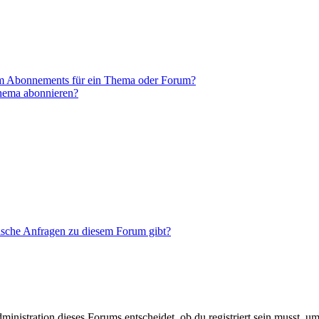
em Abonnements für ein Thema oder Forum?
Thema abonnieren?
tische Anfragen zu diesem Forum gibt?
istration dieses Forums entscheidet, ob du registriert sein musst, um Be