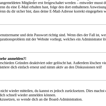
 angemeldeten Mitglieder erst freigeschaltet werden – entweder musst du
. Wenn du eine E-Mail erhalten hast, folge den dort enthaltenen Anweis
nn du dir sicher bist, dass deine E-Mail-Adresse korrekt eingegeben w
Benutzername und dein Passwort richtig sind. Wenn dies der Fall ist, w
igurationsproblem mit der Website vorliegt, welches ein Administrator l
t mehr anmelden?!
rschieden Gründen deaktiviert oder gelöscht hat. Außerdem löschen vie
triere dich einfach erneut und nimm aktiv an den Diskussionen teil!
 nicht wieder mitteilen, du kannst es jedoch zurücksetzen. Dies machs
 dich schnell wieder anmelden können.
ückzusetzen, so wende dich an die Board-Administration.