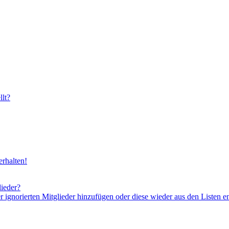
lt?
rhalten!
lieder?
er ignorierten Mitglieder hinzufügen oder diese wieder aus den Listen e