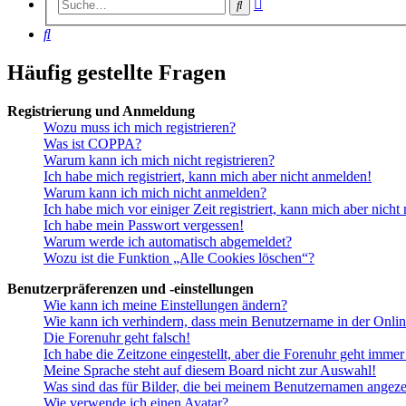
Erweiterte
Suche
Suche
Suche
Häufig gestellte Fragen
Registrierung und Anmeldung
Wozu muss ich mich registrieren?
Was ist COPPA?
Warum kann ich mich nicht registrieren?
Ich habe mich registriert, kann mich aber nicht anmelden!
Warum kann ich mich nicht anmelden?
Ich habe mich vor einiger Zeit registriert, kann mich aber nich
Ich habe mein Passwort vergessen!
Warum werde ich automatisch abgemeldet?
Wozu ist die Funktion „Alle Cookies löschen“?
Benutzerpräferenzen und -einstellungen
Wie kann ich meine Einstellungen ändern?
Wie kann ich verhindern, dass mein Benutzername in der Onlin
Die Forenuhr geht falsch!
Ich habe die Zeitzone eingestellt, aber die Forenuhr geht immer
Meine Sprache steht auf diesem Board nicht zur Auswahl!
Was sind das für Bilder, die bei meinem Benutzernamen angez
Wie verwende ich einen Avatar?