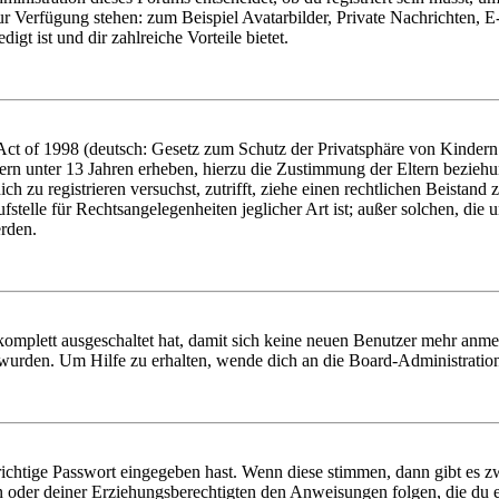
zur Verfügung stehen: zum Beispiel Avatarbilder, Private Nachrichten, 
igt ist und dir zahlreiche Vorteile bietet.
t of 1998 (deutsch: Gesetz zum Schutz der Privatsphäre von Kindern i
ern unter 13 Jahren erheben, hierzu die Zustimmung der Eltern bezieh
dich zu registrieren versuchst, zutrifft, ziehe einen rechtlichen Beista
stelle für Rechtsangelegenheiten jeglicher Art ist; außer solchen, die
erden.
 komplett ausgeschaltet hat, damit sich keine neuen Benutzer mehr anm
 wurden. Um Hilfe zu erhalten, wende dich an die Board-Administratio
richtige Passwort eingegeben hast. Wenn diese stimmen, dann gibt es
ern oder deiner Erziehungsberechtigten den Anweisungen folgen, die du e