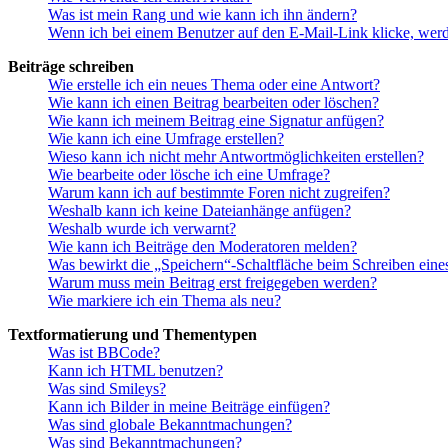
Was ist mein Rang und wie kann ich ihn ändern?
Wenn ich bei einem Benutzer auf den E-Mail-Link klicke, werd
Beiträge schreiben
Wie erstelle ich ein neues Thema oder eine Antwort?
Wie kann ich einen Beitrag bearbeiten oder löschen?
Wie kann ich meinem Beitrag eine Signatur anfügen?
Wie kann ich eine Umfrage erstellen?
Wieso kann ich nicht mehr Antwortmöglichkeiten erstellen?
Wie bearbeite oder lösche ich eine Umfrage?
Warum kann ich auf bestimmte Foren nicht zugreifen?
Weshalb kann ich keine Dateianhänge anfügen?
Weshalb wurde ich verwarnt?
Wie kann ich Beiträge den Moderatoren melden?
Was bewirkt die „Speichern“-Schaltfläche beim Schreiben eine
Warum muss mein Beitrag erst freigegeben werden?
Wie markiere ich ein Thema als neu?
Textformatierung und Thementypen
Was ist BBCode?
Kann ich HTML benutzen?
Was sind Smileys?
Kann ich Bilder in meine Beiträge einfügen?
Was sind globale Bekanntmachungen?
Was sind Bekanntmachungen?