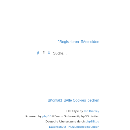
Registrieren
Anmelden
Suche
Erweiterte Suche
S
u
c
h
e
Kontakt
Alle Cookies löschen
Flat Style by
Ian Bradley
Powered by
phpBB
® Forum Software © phpBB Limited
Deutsche Übersetzung durch
phpBB.de
Datenschutz
|
Nutzungsbedingungen