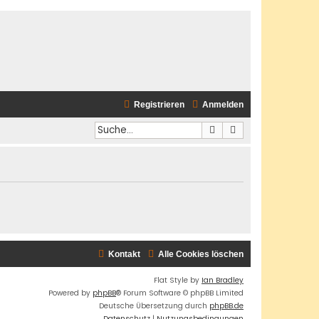
Registrieren
Anmelden
Suche
Erweiterte Suche
Kontakt
Alle Cookies löschen
Flat Style by
Ian Bradley
Powered by
phpBB
® Forum Software © phpBB Limited
Deutsche Übersetzung durch
phpBB.de
Datenschutz
|
Nutzungsbedingungen