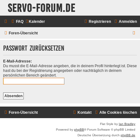
servo-forum.de
FAQ
Kalender
Registrieren
Anmelden
S
Foren-Übersicht
u
Passwort zurücksetzen
c
h
E-Mail-Adresse:
e
Du musst die E-Mail-Adresse angeben, die in deinem Profil hinterlegt ist. Diese
hast du bei der Registrierung angegeben oder nachträglich in deinem
persönlichen Bereich geändert.
Foren-Übersicht
Kontakt
Alle Cookies löschen
Flat Style by
Ian Bradley
Powered by
phpBB
® Forum Software © phpBB Limited
Deutsche Übersetzung durch
phpBB.de