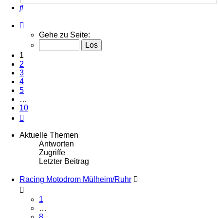
Suche
Seite
1
Gehe zu Seite:
von
10
1
2
3
4
5
…
10
Nächste
Aktuelle Themen
Antworten
Zugriffe
Letzter Beitrag
Racing Motodrom Mülheim/Ruhr
1
…
8