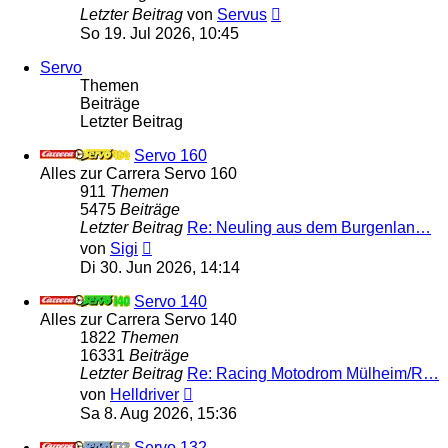
Letzter Beitrag
von
Servus
So 19. Jul 2026, 10:45
Servo
Themen
Beiträge
Letzter Beitrag
Servo 160
Alles zur Carrera Servo 160
911
Themen
5475
Beiträge
Letzter Beitrag
Re: Neuling aus dem Burgenlan…
Neuester
von
Sigi
Beitrag
Di 30. Jun 2026, 14:14
Servo 140
Alles zur Carrera Servo 140
1822
Themen
16331
Beiträge
Letzter Beitrag
Re: Racing Motodrom Mülheim/R…
Neuester
von
Helldriver
Beitrag
Sa 8. Aug 2026, 15:36
Servo 132