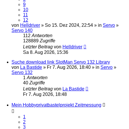
9
10
11
12
von
Helldriver
» So 15. Dez 2024, 22:54 » in
Servo
»
Servo 140
112
Antworten
128889
Zugriffe
Letzter Beitrag
von
Helldriver
Sa 8. Aug 2026, 15:36
Suche download link SlotMan Servo 132 Library
von
La Bastide
» Fr 7. Aug 2026, 18:40 » in
Servo
»
Servo 132
1
Antworten
40
Zugriffe
Letzter Beitrag
von
La Bastide
Fr 7. Aug 2026, 18:48
Mein Hobbyprivatbastelprojekt Zeitmessung
1
2
3