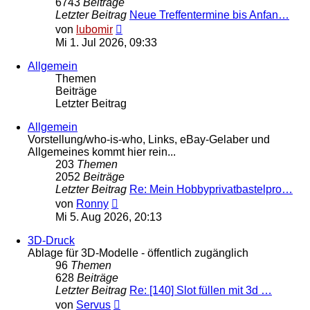
6743
Beiträge
Letzter Beitrag
Neue Treffentermine bis Anfan…
Neuester
von
lubomir
Beitrag
Mi 1. Jul 2026, 09:33
Allgemein
Themen
Beiträge
Letzter Beitrag
Allgemein
Vorstellung/who-is-who, Links, eBay-Gelaber und
Allgemeines kommt hier rein...
203
Themen
2052
Beiträge
Letzter Beitrag
Re: Mein Hobbyprivatbastelpro…
Neuester
von
Ronny
Beitrag
Mi 5. Aug 2026, 20:13
3D-Druck
Ablage für 3D-Modelle - öffentlich zugänglich
96
Themen
628
Beiträge
Letzter Beitrag
Re: [140] Slot füllen mit 3d …
Neuester
von
Servus