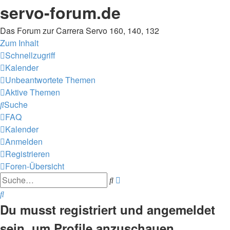
servo-forum.de
Das Forum zur Carrera Servo 160, 140, 132
Zum Inhalt
Schnellzugriff
Kalender
Unbeantwortete Themen
Aktive Themen
Suche
FAQ
Kalender
Anmelden
Registrieren
Foren-Übersicht
Erweiterte
Suche
Suche
Suche
Du musst registriert und angemeldet
sein, um Profile anzuschauen.