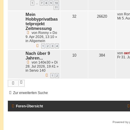
1
7
8
9
10
…
11
Mein
von
Ro
32
26620
Mi 5. A
Hobbyprivatbas
telprojekt
Zeitmessung
von
Ronny
»
Do
9. Apr 2026, 13:10
»
in
Allgemein
1
2
3
4
Nach über 9
von
oer
10
384
Fr 31. J
Jahren...
von
140e30
»
Di
28. Jul 2026, 19:41
»
in
Servo 140
1
2
Zur erweiterten Suche
Foren-Übersicht
Powered by