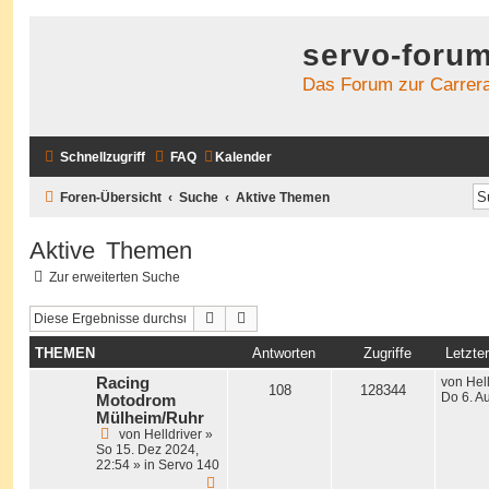
servo-foru
Das Forum zur Carrera
Schnellzugriff
FAQ
Kalender
Foren-Übersicht
Suche
Aktive Themen
Aktive Themen
Zur erweiterten Suche
Suche
Erweiterte Suche
THEMEN
Antworten
Zugriffe
Letzter
Racing
von
Hel
108
128344
Do 6. A
Motodrom
Mülheim/Ruhr
von
Helldriver
»
So 15. Dez 2024,
22:54
» in
Servo 140