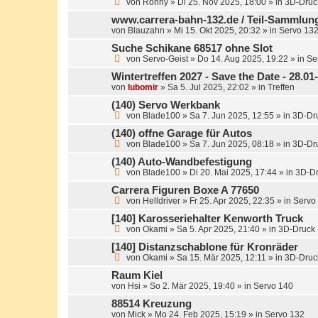
von
Ronny
»
Di 25. Nov 2025, 18:00
» in
3D-Druc
www.carrera-bahn-132.de / Teil-Sammlun
von
Blauzahn
»
Mi 15. Okt 2025, 20:32
» in
Servo 13
Suche Schikane 68517 ohne Slot
von
Servo-Geist
»
Do 14. Aug 2025, 19:22
» in
Se
Wintertreffen 2027 - Save the Date - 28.0
von
lubomir
»
Sa 5. Jul 2025, 22:02
» in
Treffen
(140) Servo Werkbank
von
Blade100
»
Sa 7. Jun 2025, 12:55
» in
3D-Dr
(140) offne Garage für Autos
von
Blade100
»
Sa 7. Jun 2025, 08:18
» in
3D-Dr
(140) Auto-Wandbefestigung
von
Blade100
»
Di 20. Mai 2025, 17:44
» in
3D-D
Carrera Figuren Boxe A 77650
von
Helldriver
»
Fr 25. Apr 2025, 22:35
» in
Servo
[140] Karosseriehalter Kenworth Truck
von
Okami
»
Sa 5. Apr 2025, 21:40
» in
3D-Druck
[140] Distanzschablone für Kronräder
von
Okami
»
Sa 15. Mär 2025, 12:11
» in
3D-Druc
Raum Kiel
von
Hsi
»
So 2. Mär 2025, 19:40
» in
Servo 140
88514 Kreuzung
von
Mick
»
Mo 24. Feb 2025, 15:19
» in
Servo 132