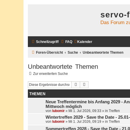
servo-
Das Forum zu
Schnellzugriff
FAQ
Kalender
Foren-Übersicht
Suche
Unbeantwortete Themen
Unbeantwortete Themen
Zur erweiterten Suche
Suche
Erweiterte Suche
THEMEN
Neue Treffentermine bis Anfang 2029 - An
Mittwoch möglich
von
lubomir
»
Mi 1. Jul 2026, 09:33
» in
Treffen
Wintertreffen 2029 - Save the Date - 25.0
von
lubomir
»
Mi 1. Jul 2026, 09:19
» in
Treffen
Sommertreffen 2028 - Save the Date - 21.