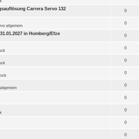
k
gsauflösung Carrera Servo 132
0
2
0
rvo allgemein
1-31.01.2027 in Homberg/Efze
0
0
uck
0
uck
0
ruck
0
 allgemein
0
0
k
0
0