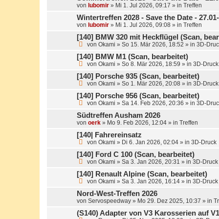
von
lubomir
»
Mi 1. Jul 2026, 09:17
» in
Treffen
Wintertreffen 2028 - Save the Date - 27.0
von
lubomir
»
Mi 1. Jul 2026, 09:08
» in
Treffen
[140] BMW 320 mit Heckflügel (Scan, bear
von
Okami
»
So 15. Mär 2026, 18:52
» in
3D-Druc
[140] BMW M1 (Scan, bearbeitet)
von
Okami
»
So 8. Mär 2026, 18:59
» in
3D-Druck
[140] Porsche 935 (Scan, bearbeitet)
von
Okami
»
So 1. Mär 2026, 20:08
» in
3D-Druck
[140] Porsche 956 (Scan, bearbeitet)
von
Okami
»
Sa 14. Feb 2026, 20:36
» in
3D-Druc
Südtreffen Ausham 2026
von
oerk
»
Mo 9. Feb 2026, 12:04
» in
Treffen
[140| Fahrereinsatz
von
Okami
»
Di 6. Jan 2026, 02:04
» in
3D-Druck
[140] Ford C 100 (Scan, bearbeitet)
von
Okami
»
Sa 3. Jan 2026, 20:31
» in
3D-Druck
[140] Renault Alpine (Scan, bearbeitet)
von
Okami
»
Sa 3. Jan 2026, 16:14
» in
3D-Druck
Nord-West-Treffen 2026
von
Servospeedway
»
Mo 29. Dez 2025, 10:37
» in
Tr
(S140) Adapter von V3 Karosserien auf V