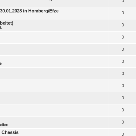
0
1-30.01.2028 in Homberg/Efze
0
beitet)
0
k
0
0
0
k
0
0
0
0
0
effen
1 Chassis
0