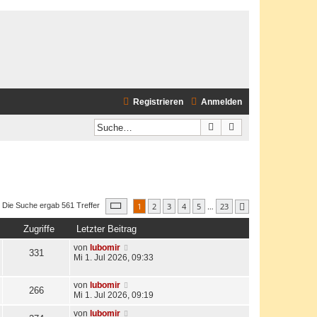
Registrieren
Anmelden
Suche
Erweiterte Suche
Seite
1
von
23
1
2
3
4
5
…
23
Die Suche ergab 561 Treffer
Nächste
Zugriffe
Letzter Beitrag
von
lubomir
331
Mi 1. Jul 2026, 09:33
von
lubomir
266
Mi 1. Jul 2026, 09:19
von
lubomir