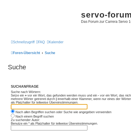
servo-foru
Das Forum zur Carrera Servo 1
Schnellzugriff
FAQ
Kalender
Foren-Übersicht
Suche
Suche
SUCHANFRAGE
Suche nach Wörtern:
Setze ein
+
vor ein Wort, das gefunden werden muss und ein
-
vor ein Wort, das nic
mehrere Wörter getrennt durch
|
innerhalb einer Klammer, wenn nur eines der Wörte
als Platzhalter für teilweise Übereinstimmungen.
Nach allen Begriffen suchen oder Suche wie angegeben verwenden
Nach einem Begriff suchen
Zu suchender Autor:
Benutze ein * als Platzhalter für teilweise Übereinstimmungen.