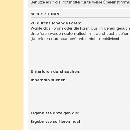
Benutze ein * als Platzhalter für teilweise Übereinstimm
SUCHOPTIONEN
Zu durchsuchende Foren:
Wähle das Forum oder die Foren aus, in denen gesucht
Unterforen werden automatisch mit durchsucht, sofern
„Unterforen durchsuchen“ unten nicht deaktivierst.
Unterforen durchsuchen:
Innerhalb suchen:
Ergebnisse anzeigen als:
Ergebnisse sortieren nach: