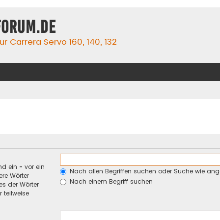
forum.de
r Carrera Servo 160, 140, 132
nd ein
-
vor ein
Nach allen Begriffen suchen oder Suche wie an
re Wörter
Nach einem Begriff suchen
es der Wörter
 teilweise