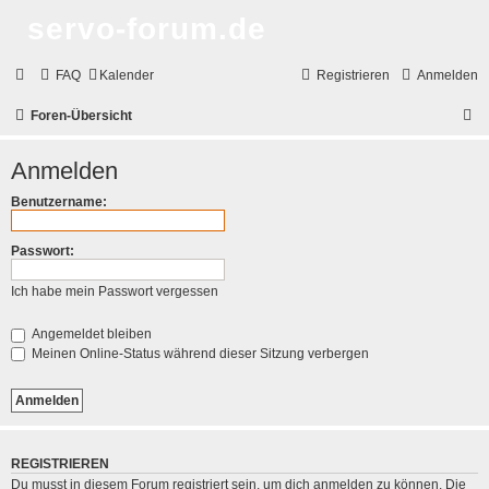
servo-forum.de
FAQ
Kalender
Registrieren
Anmelden
S
Foren-Übersicht
u
Anmelden
c
h
Benutzername:
e
Passwort:
Ich habe mein Passwort vergessen
Angemeldet bleiben
Meinen Online-Status während dieser Sitzung verbergen
REGISTRIEREN
Du musst in diesem Forum registriert sein, um dich anmelden zu können. Die