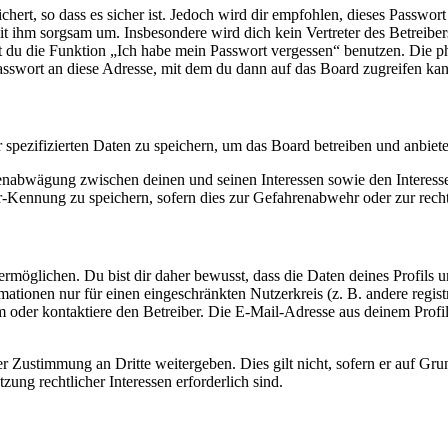
ert, so dass es sicher ist. Jedoch wird dir empfohlen, dieses Passwor
it ihm sorgsam um. Insbesondere wird dich kein Vertreter des Betreibe
nst du die Funktion „Ich habe mein Passwort vergessen“ benutzen. Di
asswort an diese Adresse, mit dem du dann auf das Board zugreifen kan
r spezifizierten Daten zu speichern, um das Board betreiben und anbiet
ssenabwägung zwischen deinen und seinen Interessen sowie den Interes
-Kennung zu speichern, sofern dies zur Gefahrenabwehr oder zur recht
möglichen. Du bist dir daher bewusst, dass die Daten deines Profils und
mationen nur für einen eingeschränkten Nutzerkreis (z. B. andere regist
oder kontaktiere den Betreiber. Die E-Mail-Adresse aus deinem Profil 
r Zustimmung an Dritte weitergeben. Dies gilt nicht, sofern er auf Gr
zung rechtlicher Interessen erforderlich sind.