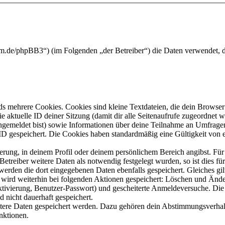
forum.de/phpBB3“) (im Folgenden „der Betreiber“) die Daten verwendet
s mehrere Cookies. Cookies sind kleine Textdateien, die dein Browser 
ie aktuelle ID deiner Sitzung (damit dir alle Seitenaufrufe zugeordnet
angemeldet bist) sowie Informationen über deine Teilnahme an Umfragen
ID gespeichert. Die Cookies haben standardmäßig eine Gültigkeit von e
ierung, in deinem Profil oder deinem persönlichem Bereich angibst. Für
reiber weitere Daten als notwendig festgelegt wurden, so ist dies für 
 werden die dort eingegebenen Daten ebenfalls gespeichert. Gleiches gi
e wird weiterhin bei folgenden Aktionen gespeichert: Löschen und Änd
ktivierung, Benutzer-Passwort) und gescheiterte Anmeldeversuche. D
d nicht dauerhaft gespeichert.
eitere Daten gespeichert werden. Dazu gehören dein Abstimmungsverhal
nktionen.