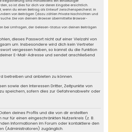
ie Registrierung sind mindestens ein eindeutiger
, so ist dies für dich vor deren Eingabe ersichtlich.
t, wenn du einen Beitrag als Entwurf zwischenspeicherst. In
 Ändern von Beiträgen (dazu zählen Private Nachrichten und
suche. Die von deinem Browser übermittelte Browser-
en bei Umfragen, der Gelesen-Status von deinen Beiträgen
hlen, dieses Passwort nicht auf einer Vielzahl von
rgsam um. Insbesondere wird dich kein Vertreter
sswort vergessen haben, so kannst du die Funktion
deiner E-Mail-Adresse und sendet anschließend
rd betreiben und anbieten zu können.
en sowie den Interessen Dritter, Zeitpunkte von
zu speichern, sofern dies zur Gefahrenabwehr oder
ten deines Profils und die von dir erstellten
 nur für einen eingeschränkten Nutzerkreis (z. B.
henden Informationen im Forum oder kontaktiere den
en (Administratoren) zugänglich.