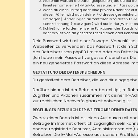
Weiterhin werden die Daten gespeichert, die du bei der
Benutzername, eine E-Mail-Adresse und ein Passwort not
Wenn du einen Beitrag oder eine private Nachricht erste
diesen Fällen wird auch deine IP-Adresse gespeichert.
Umfragen), Änderungen an zentralen Profildaten (E-Ma
Kennzeichnung (User Agent) wird nur in der „Wer ist o
Schließlich erfordern einzelne Funktionen des Boards
oder explizit von dir gesetzte Lesezeichen oder Benach
Dein Passwort wird mit einer Einwege-Verschlüsselun
Webseiten zu verwenden. Das Passwort ist dein Sch
des Betreibers, von phpBB Limited oder ein Dritter
„Ich habe mein Passwort vergessen“ benutzen. Di
ein neu generiertes Passwort an diese Adresse, mi
GESTATTUNG DER DATENSPEICHERUNG
Du gestattest dem Betreiber, die von dir eingegeb
Darüber hinaus ist der Betreiber berechtigt, im Ra
Zugriffen und Aktionen zusammen mit deiner IP-Ad
zur rechtlichen Nachverfolgbarkeit notwendig ist.
REGELUNGEN BEZÜGLICH DER WEITERGABE DEINER DATEN
Zweck eines Boards ist es, einen Austausch mit ande
Beiträge im Internet öffentlich zugänglich sein könn
andere registrierte Benutzer, Administratoren etc
Betreiber. Die E-Mail-Adresse aus deinem Profil is