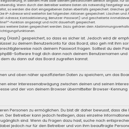
 Registrierung, in deinem Profil oder deinem persönlichem Bereich angibst. Für d
wendig. Wenn durch den Betreiber weitere Daten als notwendig festgelegt wurden
llst, so werden die dort eingegebenen Daten ebenfalls gespeichert. Gleiches gil
 Die IP-Adresse wird weiterhin bei folgenden Aktionen gespeichert: Löschen und
il-Adresse, Kontoaktivierung, Benutzer-Passwort) und gescheiterte Anmeldever
nline?“-Funktion angezeigt und nicht dauerhaft gespeichert.
, dass weitere Daten gespeichert werden. Dazu gehören dein Abstimmungsverhalt
richtigungsfunktionen.
g (Hash) gespeichert, so dass es sicher ist. Jedoch wird dir empfo
lüssel zu deinem Benutzerkonto für das Board, also geh mit ihm so
 berechtigterweise nach deinem Passwort fragen. Solltest du dein Pa
e phpBB-Software fragt dich dann nach deinem Benutzernamen und 
t dem du dann auf das Board zugreifen kannst.
enen und oben näher spezifizierten Daten zu speichern, um das Boa
hmen einer Interessenabwägung zwischen deinen und seinen Interess
resse und der von deinem Browser übermittelter Browser-Kennung 
ren Personen zu ermöglichen. Du bist dir daher bewusst, dass die Da
en. Der Betreiber kann jedoch festlegen, dass einzelne Informationen
.) zugänglich sind. Wenn du Fragen dazu hast, suche nach entsprec
t dabei jedoch nur für den Betreiber und von ihm beauftragte Person