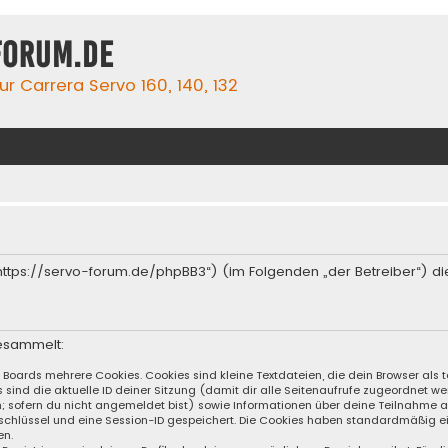
forum.de
r Carrera Servo 160, 140, 132
(„https://servo-forum.de/phpBB3“) (im Folgenden „der Betreiber“) 
esammelt:
s Boards mehrere Cookies. Cookies sind kleine Textdateien, die dein Browser al
s sind die aktuelle ID deiner Sitzung (damit dir alle Seitenaufrufe zugeordnet 
n; sofern du nicht angemeldet bist) sowie Informationen über deine Teilnahme 
sschlüssel und eine Session-ID gespeichert. Die Cookies haben standardmäßig ei
en.