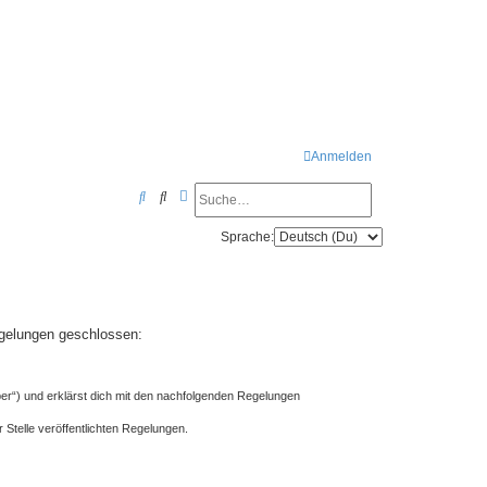
Anmelden
Suche
Erweiterte Suche
S
u
Sprache:
c
h
e
Regelungen geschlossen:
ber“) und erklärst dich mit den nachfolgenden Regelungen
 Stelle veröffentlichten Regelungen.