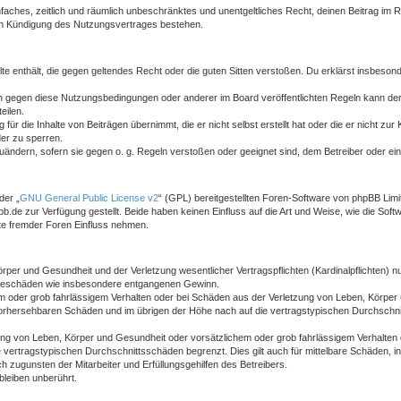
 einfaches, zeitlich und räumlich unbeschränktes und unentgeltliches Recht, deinen Beitrag i
ch Kündigung des Nutzungsvertrages bestehen.
halte enthält, die gegen geltendes Recht oder die guten Sitten verstoßen. Du erklärst insbeso
n gegen diese Nutzungsbedingungen oder anderer im Board veröffentlichten Regeln kann der
eilen.
ür die Inhalte von Beiträgen übernimmt, die er nicht selbst erstellt hat oder die er nicht z
der zu sperren.
zuändern, sofern sie gegen o. g. Regeln verstoßen oder geeignet sind, dem Betreiber oder e
der „
GNU General Public License v2
“ (GPL) bereitgestellten Foren-Software von phpBB Lim
de zur Verfügung gestellt. Beide haben keinen Einfluss auf die Art und Weise, wie die Sof
te fremder Foren Einfluss nehmen.
per und Gesundheit und der Verletzung wesentlicher Vertragspflichten (Kardinalpflichten) nu
Folgeschäden wie insbesondere entgangenen Gewinn.
m oder grob fahrlässigem Verhalten oder bei Schäden aus der Verletzung von Leben, Körper 
 vorhersehbaren Schäden und im übrigen der Höhe nach auf die vertragstypischen Durchschni
ng von Leben, Körper und Gesundheit oder vorsätzlichem oder grob fahrlässigem Verhalten d
vertragstypischen Durchschnittsschäden begrenzt. Dies gilt auch für mittelbare Schäden,
 zugunsten der Mitarbeiter und Erfüllungsgehilfen des Betreibers.
leiben unberührt.