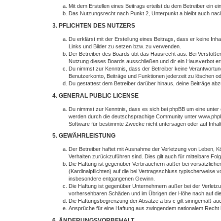
Mit dem Erstellen eines Beitrags erteilst du dem Betreiber ein
Das Nutzungsrecht nach Punkt 2, Unterpunkt a bleibt auch na
3. PFLICHTEN DES NUTZERS
Du erklärst mit der Erstellung eines Beitrags, dass er keine In
Links und Bilder zu setzen bzw. zu verwenden.
Der Betreiber des Boards übt das Hausrecht aus. Bei Verstöße
Nutzung dieses Boards ausschließen und dir ein Hausverbot ert
Du nimmst zur Kenntnis, dass der Betreiber keine Verantwortung f
Benutzerkonto, Beiträge und Funktionen jederzeit zu löschen o
Du gestattest dem Betreiber darüber hinaus, deine Beiträge ab
4. GENERAL PUBLIC LICENSE
Du nimmst zur Kenntnis, dass es sich bei phpBB um eine unter 
werden durch die deutschsprachige Community unter www.phpbb.
Software für bestimmte Zwecke nicht untersagen oder auf Inhal
5. GEWÄHRLEISTUNG
Der Betreiber haftet mit Ausnahme der Verletzung von Leben, Kör
Verhalten zurückzuführen sind. Dies gilt auch für mittelbare 
Die Haftung ist gegenüber Verbrauchern außer bei vorsätzliche
(Kardinalpflichten) auf die bei Vertragsschluss typischerweise
insbesondere entgangenen Gewinn.
Die Haftung ist gegenüber Unternehmern außer bei der Verletzu
vorhersehbaren Schäden und im Übrigen der Höhe nach auf die 
Die Haftungsbegrenzung der Absätze a bis c gilt sinngemäß auch
Ansprüche für eine Haftung aus zwingendem nationalem Recht b
6. ÄNDERUNGSVORBEHALT