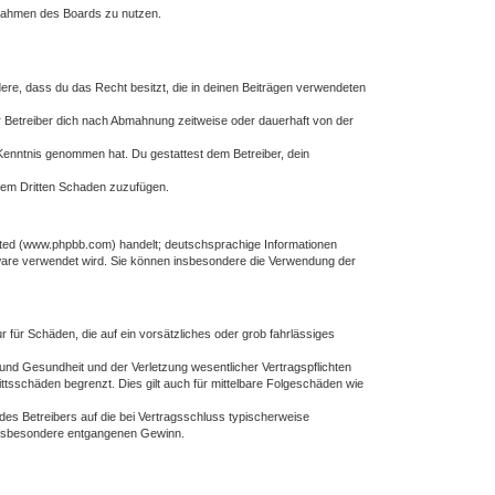
m Rahmen des Boards zu nutzen.
ndere, dass du das Recht besitzt, die in deinen Beiträgen verwendeten
 Betreiber dich nach Abmahnung zeitweise oder dauerhaft von der
ur Kenntnis genommen hat. Du gestattest dem Betreiber, dein
inem Dritten Schaden zuzufügen.
ited (www.phpbb.com) handelt; deutschsprachige Informationen
tware verwendet wird. Sie können insbesondere die Verwendung der
r für Schäden, die auf ein vorsätzliches oder grob fahrlässiges
und Gesundheit und der Verletzung wesentlicher Vertragspflichten
ttsschäden begrenzt. Dies gilt auch für mittelbare Folgeschäden wie
es Betreibers auf die bei Vertragsschluss typischerweise
 insbesondere entgangenen Gewinn.