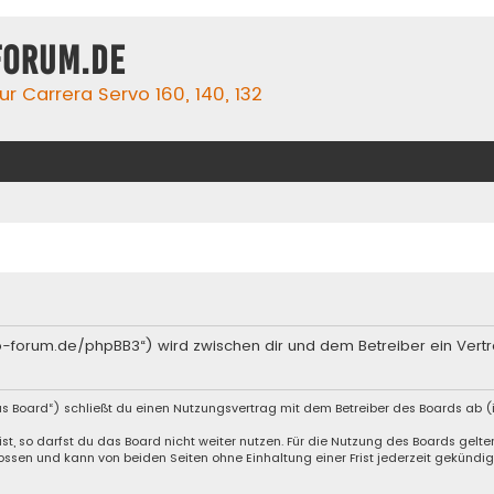
forum.de
r Carrera Servo 160, 140, 132
rvo-forum.de/phpBB3“) wird zwischen dir und dem Betreiber ein Ver
s Board“) schließt du einen Nutzungsvertrag mit dem Betreiber des Boards ab (i
, so darfst du das Board nicht weiter nutzen. Für die Nutzung des Boards gelten 
ssen und kann von beiden Seiten ohne Einhaltung einer Frist jederzeit gekündig