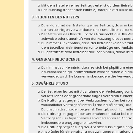
Mit dem Erstellen eines Beitrags erteilst du dem Betre
Das Nutzungsrecht nach Punkt 2, Unterpunkt a bleibt 
3. PFLICHTEN DES NUTZERS
Du erklärst mit der Erstellung eines Beitrags, dass er k
deinen Beiträgen verwendeten Links und Bilder zu setz
Der Betreiber des Boards übt das Hausrecht aus. Bei 
zeitweise oder dauerhaft von der Nutzung dieses Board
Du nimmst zur Kenntnis, dass der Betreiber keine Verant
dem Betreiber, dein Benutzerkonto, Beiträge und Funktio
Du gestattest dem Betreiber darüber hinaus, deine Bei
4. GENERAL PUBLIC LICENSE
Du nimmst zur Kenntnis, dass es sich bei phpBB um eine 
deutschsprachige Informationen werden durch die deut
verwendet wird. Sie können insbesondere die Verwendu
5. GEWÄHRLEISTUNG
Der Betreiber haftet mit Ausnahme der Verletzung von L
vorsätzliches oder grob fahrlässiges Verhalten zurück
Die Haftung ist gegenüber Verbrauchern außer bei vor
wesentlicher Vertragspflichten (Kardinalpflichten) au
Durchschnittsschäden begrenzt. Dies gilt auch für mi
Die Haftung ist gegenüber Unternehmern außer bei der 
Vertragsschluss typischerweise vorhersehbaren Schäde
insbesondere entgangenen Gewinn.
Die Haftungsbegrenzung der Absätze a bis c gilt sinng
Ansprüche für eine Haftung aus zwingendem nationale