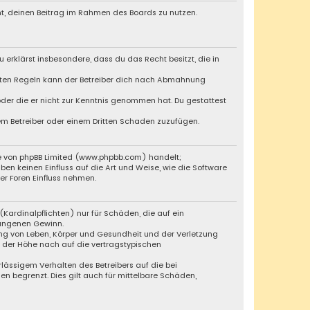
cht, deinen Beitrag im Rahmen des Boards zu nutzen.
u erklärst insbesondere, dass du das Recht besitzt, die in
chten Regeln kann der Betreiber dich nach Abmahnung
 oder die er nicht zur Kenntnis genommen hat. Du gestattest
dem Betreiber oder einem Dritten Schaden zuzufügen.
re von phpBB Limited (www.phpbb.com) handelt;
 keinen Einfluss auf die Art und Weise, wie die Software
r Foren Einfluss nehmen.
Kardinalpflichten) nur für Schäden, die auf ein
gangenen Gewinn.
ng von Leben, Körper und Gesundheit und der Verletzung
n der Höhe nach auf die vertragstypischen
lässigem Verhalten des Betreibers auf die bei
 begrenzt. Dies gilt auch für mittelbare Schäden,