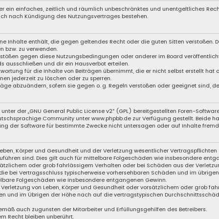
iber ein einfaches, zeitlich und räumlich unbeschränktes und unentgeltliches Re
auch nach Kündigung des Nutzungsvertrages bestehen.
eine Inhalte enthält, die gegen geltendes Recht oder die guten Sitten verstoßen. D
en bzw. zu verwenden.
Verstößen gegen diese Nutzungsbedingungen oder anderer im Board veröffentli
s ausschließen und dir ein Hausverbot erteilen.
wortung für die Inhalte von Beiträgen übernimmt, die er nicht selbst erstellt hat
nen jederzeit zu löschen oder zu sperren.
träge abzuändern, sofern sie gegen o. g. Regeln verstoßen oder geeignet sind, 
unter der „
GNU General Public License v2
“ (GPL) bereitgestellten Foren-Softwa
schsprachige Community unter www.phpbb.de zur Verfügung gestellt. Beide haben
ng der Software für bestimmte Zwecke nicht untersagen oder auf Inhalte fremde
eben, Körper und Gesundheit und der Verletzung wesentlicher Vertragspflichten (
zuführen sind. Dies gilt auch für mittelbare Folgeschäden wie insbesondere ent
sätzlichem oder grob fahrlässigem Verhalten oder bei Schäden aus der Verletzu
f die bei Vertragsschluss typischerweise vorhersehbaren Schäden und im übrige
ttelbare Folgeschäden wie insbesondere entgangenen Gewinn.
Verletzung von Leben, Körper und Gesundheit oder vorsätzlichem oder grob fahr
n und im Übrigen der Höhe nach auf die vertragstypischen Durchschnittsschäden
emäß auch zugunsten der Mitarbeiter und Erfüllungsgehilfen des Betreibers.
m Recht bleiben unberührt.