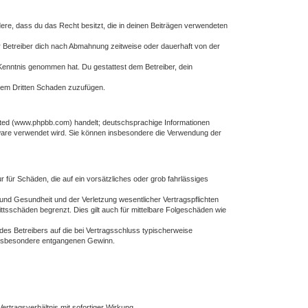
ndere, dass du das Recht besitzt, die in deinen Beiträgen verwendeten
 Betreiber dich nach Abmahnung zeitweise oder dauerhaft von der
ur Kenntnis genommen hat. Du gestattest dem Betreiber, dein
inem Dritten Schaden zuzufügen.
ited (www.phpbb.com) handelt; deutschsprachige Informationen
tware verwendet wird. Sie können insbesondere die Verwendung der
r für Schäden, die auf ein vorsätzliches oder grob fahrlässiges
und Gesundheit und der Verletzung wesentlicher Vertragspflichten
ttsschäden begrenzt. Dies gilt auch für mittelbare Folgeschäden wie
es Betreibers auf die bei Vertragsschluss typischerweise
 insbesondere entgangenen Gewinn.
rtragsverhältnis mit sofortiger Wirkung.