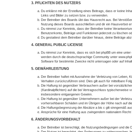
3. PFLICHTEN DES NUTZERS
Du erklärst mit der Erstellung eines Beitrags, dass er keine In
Links und Bilder zu setzen bzw. zu verwenden.
Der Betreiber des Boards übt das Hausrecht aus. Bei Verstöße
Nutzung dieses Boards ausschließen und dir ein Hausverbot ert
Du nimmst zur Kenntnis, dass der Betreiber keine Verantwortung f
Benutzerkonto, Beiträge und Funktionen jederzeit zu löschen o
Du gestattest dem Betreiber darüber hinaus, deine Beiträge ab
4. GENERAL PUBLIC LICENSE
Du nimmst zur Kenntnis, dass es sich bei phpBB um eine unter 
werden durch die deutschsprachige Community unter www.phpbb.
Software für bestimmte Zwecke nicht untersagen oder auf Inhal
5. GEWÄHRLEISTUNG
Der Betreiber haftet mit Ausnahme der Verletzung von Leben, Kör
Verhalten zurückzuführen sind. Dies gilt auch für mittelbare 
Die Haftung ist gegenüber Verbrauchern außer bei vorsätzliche
(Kardinalpflichten) auf die bei Vertragsschluss typischerweise
insbesondere entgangenen Gewinn.
Die Haftung ist gegenüber Unternehmern außer bei der Verletzu
vorhersehbaren Schäden und im Übrigen der Höhe nach auf die 
Die Haftungsbegrenzung der Absätze a bis c gilt sinngemäß auch
Ansprüche für eine Haftung aus zwingendem nationalem Recht b
6. ÄNDERUNGSVORBEHALT
Der Betreiber ist berechtigt, die Nutzungsbedingungen und die 
Der Nutzer ist berechtigt, den Änderungen zu widersprechen. I