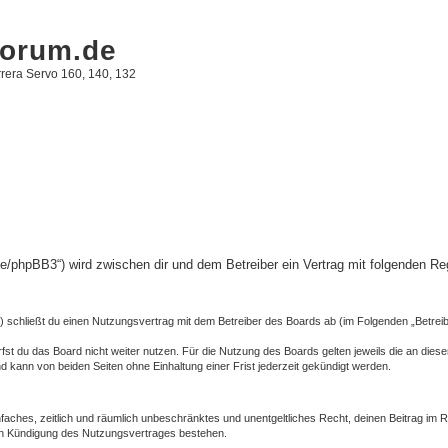
forum.de
rera Servo 160, 140, 132
m.de/phpBB3“) wird zwischen dir und dem Betreiber ein Vertrag mit folgenden 
“) schließt du einen Nutzungsvertrag mit dem Betreiber des Boards ab (im Folgenden „Betrei
st du das Board nicht weiter nutzen. Für die Nutzung des Boards gelten jeweils die an dieser
 kann von beiden Seiten ohne Einhaltung einer Frist jederzeit gekündigt werden.
 einfaches, zeitlich und räumlich unbeschränktes und unentgeltliches Recht, deinen Beitrag i
ch Kündigung des Nutzungsvertrages bestehen.