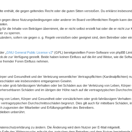
halte enthält, die gegen geltendes Recht oder die guten Sitten verstoßen. Du erklärst insbeso
n gegen diese Nutzungsbedingungen oder anderer im Board veröffentlichten Regeln kann der
eilen.
ür die Inhalte von Beiträgen übernimmt, die er nicht selbst erstellt hat oder die er nicht z
der zu sperren.
zuändern, sofern sie gegen o. g. Regeln verstoßen oder geeignet sind, dem Betreiber oder e
der „
GNU General Public License v2
“ (GPL) bereitgestellten Foren-Software von phpBB Lim
de zur Verfügung gestellt. Beide haben keinen Einfluss auf die Art und Weise, wie die Sof
te fremder Foren Einfluss nehmen.
per und Gesundheit und der Verletzung wesentlicher Vertragspflichten (Kardinalpflichten) nu
Folgeschäden wie insbesondere entgangenen Gewinn.
m oder grob fahrlässigem Verhalten oder bei Schäden aus der Verletzung von Leben, Körper 
 vorhersehbaren Schäden und im übrigen der Höhe nach auf die vertragstypischen Durchschni
ng von Leben, Körper und Gesundheit oder vorsätzlichem oder grob fahrlässigem Verhalten d
vertragstypischen Durchschnittsschäden begrenzt. Dies gilt auch für mittelbare Schäden,
 zugunsten der Mitarbeiter und Erfüllungsgehilfen des Betreibers.
leiben unberührt.
Datenschutzerklärung zu ändern. Die Änderung wird dem Nutzer per E-Mail mitgeteilt.
m Falle des Widerspruchs erlischt das zwischen dem Betreiber und dem Nutzer bestehende Ve