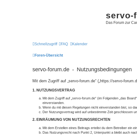
servo-
Das Forum zur Car
Schnellzugriff
FAQ
Kalender
Foren-Übersicht
servo-forum.de - Nutzungsbedingungen
Mit dem Zugriff auf „servo-forum.de“ („https://servo-foru
1. NUTZUNGSVERTRAG
Mit dem Zugriff auf „servo-forum.de“ (im Folgenden „das Board
einverstanden.
Wenn du mit diesen Regelungen nicht einverstanden bist, so darf
Der Nutzungsvertrag wird auf unbestimmte Zeit geschlossen und
2. EINRÄUMUNG VON NUTZUNGSRECHTEN
Mit dem Erstellen eines Beitrags erteilst du dem Betreiber ein
Das Nutzungsrecht nach Punkt 2, Unterpunkt a bleibt auch na