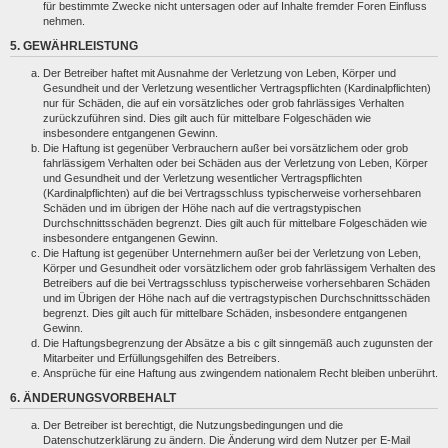
für bestimmte Zwecke nicht untersagen oder auf Inhalte fremder Foren Einfluss
nehmen.
5. GEWÄHRLEISTUNG
Der Betreiber haftet mit Ausnahme der Verletzung von Leben, Körper und
Gesundheit und der Verletzung wesentlicher Vertragspflichten (Kardinalpflichten)
nur für Schäden, die auf ein vorsätzliches oder grob fahrlässiges Verhalten
zurückzuführen sind. Dies gilt auch für mittelbare Folgeschäden wie
insbesondere entgangenen Gewinn.
Die Haftung ist gegenüber Verbrauchern außer bei vorsätzlichem oder grob
fahrlässigem Verhalten oder bei Schäden aus der Verletzung von Leben, Körper
und Gesundheit und der Verletzung wesentlicher Vertragspflichten
(Kardinalpflichten) auf die bei Vertragsschluss typischerweise vorhersehbaren
Schäden und im übrigen der Höhe nach auf die vertragstypischen
Durchschnittsschäden begrenzt. Dies gilt auch für mittelbare Folgeschäden wie
insbesondere entgangenen Gewinn.
Die Haftung ist gegenüber Unternehmern außer bei der Verletzung von Leben,
Körper und Gesundheit oder vorsätzlichem oder grob fahrlässigem Verhalten des
Betreibers auf die bei Vertragsschluss typischerweise vorhersehbaren Schäden
und im Übrigen der Höhe nach auf die vertragstypischen Durchschnittsschäden
begrenzt. Dies gilt auch für mittelbare Schäden, insbesondere entgangenen
Gewinn.
Die Haftungsbegrenzung der Absätze a bis c gilt sinngemäß auch zugunsten der
Mitarbeiter und Erfüllungsgehilfen des Betreibers.
Ansprüche für eine Haftung aus zwingendem nationalem Recht bleiben unberührt.
6. ÄNDERUNGSVORBEHALT
Der Betreiber ist berechtigt, die Nutzungsbedingungen und die
Datenschutzerklärung zu ändern. Die Änderung wird dem Nutzer per E-Mail