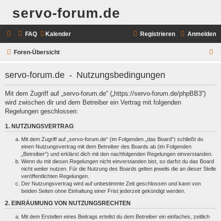
servo-forum.de
FAQ
Kalender
Registrieren
Anmelden
S
Foren-Übersicht
u
servo-forum.de - Nutzungsbedingungen
c
h
Mit dem Zugriff auf „servo-forum.de“ („https://servo-forum.de/phpBB3“)
wird zwischen dir und dem Betreiber ein Vertrag mit folgenden
e
Regelungen geschlossen:
1. NUTZUNGSVERTRAG
Mit dem Zugriff auf „servo-forum.de“ (im Folgenden „das Board“) schließt du
einen Nutzungsvertrag mit dem Betreiber des Boards ab (im Folgenden
„Betreiber“) und erklärst dich mit den nachfolgenden Regelungen einverstanden.
Wenn du mit diesen Regelungen nicht einverstanden bist, so darfst du das Board
nicht weiter nutzen. Für die Nutzung des Boards gelten jeweils die an dieser Stelle
veröffentlichten Regelungen.
Der Nutzungsvertrag wird auf unbestimmte Zeit geschlossen und kann von
beiden Seiten ohne Einhaltung einer Frist jederzeit gekündigt werden.
2. EINRÄUMUNG VON NUTZUNGSRECHTEN
Mit dem Erstellen eines Beitrags erteilst du dem Betreiber ein einfaches, zeitlich