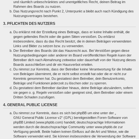
und räumlich unbeschränktes und unentgeltliches Recht, deinen Beitrag im
Rahmen des Boards zu nutzen.
Das Nutzungsrecht nach Punkt 2, Unterpunkt a bleibt auch nach Kündigung des
Nutzungsvertrages bestehen.
3. PFLICHTEN DES NUTZERS
Du erklärst mit der Erstellung eines Beitrags, dass er keine Inhalte enthält, die
gegen geltendes Recht oder die guten Sitten verstoßen. Du erklärst
insbesondere, dass du das Recht besitzt, die in deinen Beiträgen verwendeten
Links und Bilder zu setzen bzw. zu verwenden.
Der Betreiber des Boards übt das Hausrecht aus. Bei Verstößen gegen diese
Nutzungsbedingungen oder anderer im Board veröffentlichten Regeln kann der
Betreiber dich nach Abmahnung zeitweise oder dauerhaft von der Nutzung dieses
Boards ausschließen und dir ein Hausverbot erteilen.
Du nimmst zur Kenntnis, dass der Betreiber keine Verantwortung für die Inhalte
von Beiträgen übernimmt, die er nicht selbst erstellt hat oder die er nicht zur
Kenntnis genommen hat. Du gestattest dem Betreiber, dein Benutzerkonto,
Beiträge und Funktionen jederzeit zu löschen oder zu sperren.
Du gestattest dem Betreiber darüber hinaus, deine Beiträge abzuändern, sofern
sie gegen o. g. Regeln verstoßen oder geeignet sind, dem Betreiber oder einem
Dritten Schaden zuzufügen.
4. GENERAL PUBLIC LICENSE
Du nimmst zur Kenntnis, dass es sich bei phpBB um eine unter der „
GNU General Public License v2
“ (GPL) bereitgestellten Foren-Software von
phpBB Limited (www.phpbb.com) handelt; deutschsprachige Informationen
werden durch die deutschsprachige Community unter www.phpbb.de zur
Verfügung gestellt. Beide haben keinen Einfluss auf die Art und Weise, wie die
Software verwendet wird. Sie können insbesondere die Verwendung der Software