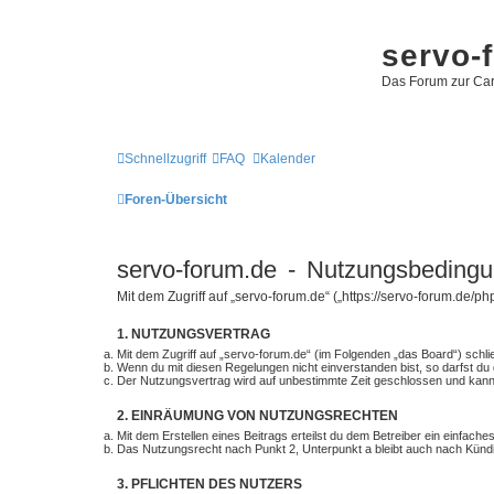
servo-
Das Forum zur Car
Schnellzugriff
FAQ
Kalender
Foren-Übersicht
servo-forum.de - Nutzungsbeding
Mit dem Zugriff auf „servo-forum.de“ („https://servo-forum.de
1. NUTZUNGSVERTRAG
Mit dem Zugriff auf „servo-forum.de“ (im Folgenden „das Board“) schl
Wenn du mit diesen Regelungen nicht einverstanden bist, so darfst du d
Der Nutzungsvertrag wird auf unbestimmte Zeit geschlossen und kann v
2. EINRÄUMUNG VON NUTZUNGSRECHTEN
Mit dem Erstellen eines Beitrags erteilst du dem Betreiber ein einfac
Das Nutzungsrecht nach Punkt 2, Unterpunkt a bleibt auch nach Kün
3. PFLICHTEN DES NUTZERS