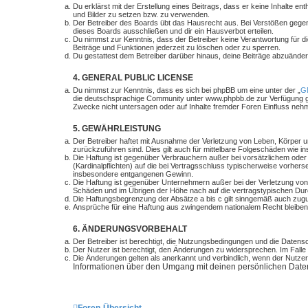
Du erklärst mit der Erstellung eines Beitrags, dass er keine Inhalte e
und Bilder zu setzen bzw. zu verwenden.
Der Betreiber des Boards übt das Hausrecht aus. Bei Verstößen gege
dieses Boards ausschließen und dir ein Hausverbot erteilen.
Du nimmst zur Kenntnis, dass der Betreiber keine Verantwortung für die
Beiträge und Funktionen jederzeit zu löschen oder zu sperren.
Du gestattest dem Betreiber darüber hinaus, deine Beiträge abzuänder
4. GENERAL PUBLIC LICENSE
Du nimmst zur Kenntnis, dass es sich bei phpBB um eine unter der „
GN
die deutschsprachige Community unter www.phpbb.de zur Verfügung ges
Zwecke nicht untersagen oder auf Inhalte fremder Foren Einfluss neh
5. GEWÄHRLEISTUNG
Der Betreiber haftet mit Ausnahme der Verletzung von Leben, Körper und
zurückzuführen sind. Dies gilt auch für mittelbare Folgeschäden wie
Die Haftung ist gegenüber Verbrauchern außer bei vorsätzlichem oder 
(Kardinalpflichten) auf die bei Vertragsschluss typischerweise vorhe
insbesondere entgangenen Gewinn.
Die Haftung ist gegenüber Unternehmern außer bei der Verletzung von
Schäden und im Übrigen der Höhe nach auf die vertragstypischen Dur
Die Haftungsbegrenzung der Absätze a bis c gilt sinngemäß auch zugun
Ansprüche für eine Haftung aus zwingendem nationalem Recht bleiben
6. ÄNDERUNGSVORBEHALT
Der Betreiber ist berechtigt, die Nutzungsbedingungen und die Datensc
Der Nutzer ist berechtigt, den Änderungen zu widersprechen. Im Falle
Die Änderungen gelten als anerkannt und verbindlich, wenn der Nutze
Informationen über den Umgang mit deinen persönlichen Daten 