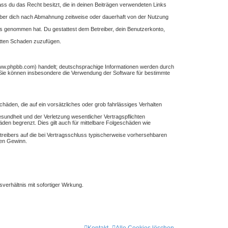
dass du das Recht besitzt, die in deinen Beiträgen verwendeten Links
iber dich nach Abmahnung zeitweise oder dauerhaft von der Nutzung
tnis genommen hat. Du gestattest dem Betreiber, dein Benutzerkonto,
itten Schaden zuzufügen.
www.phpbb.com) handelt; deutschsprachige Informationen werden durch
. Sie können insbesondere die Verwendung der Software für bestimmte
chäden, die auf ein vorsätzliches oder grob fahrlässiges Verhalten
undheit und der Verletzung wesentlicher Vertragspflichten
den begrenzt. Dies gilt auch für mittelbare Folgeschäden wie
reibers auf die bei Vertragsschluss typischerweise vorhersehbaren
nen Gewinn.
erhältnis mit sofortiger Wirkung.