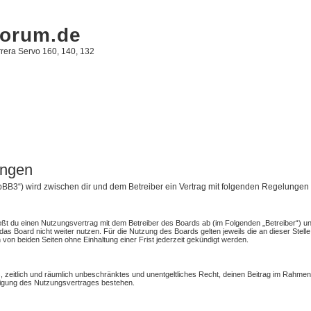
forum.de
rera Servo 160, 140, 132
ungen
/phpBB3“) wird zwischen dir und dem Betreiber ein Vertrag mit folgenden Regelunge
ießt du einen Nutzungsvertrag mit dem Betreiber des Boards ab (im Folgenden „Betreiber“) u
as Board nicht weiter nutzen. Für die Nutzung des Boards gelten jeweils die an dieser Stelle
on beiden Seiten ohne Einhaltung einer Frist jederzeit gekündigt werden.
hes, zeitlich und räumlich unbeschränktes und unentgeltliches Recht, deinen Beitrag im Rahm
digung des Nutzungsvertrages bestehen.