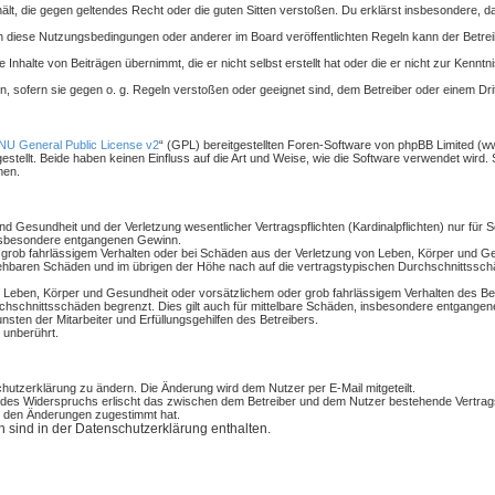
nthält, die gegen geltendes Recht oder die guten Sitten verstoßen. Du erklärst insbesondere, 
n diese Nutzungsbedingungen oder anderer im Board veröffentlichten Regeln kann der Betre
 Inhalte von Beiträgen übernimmt, die er nicht selbst erstellt hat oder die er nicht zur Kenn
n, sofern sie gegen o. g. Regeln verstoßen oder geeignet sind, dem Betreiber oder einem Dr
U General Public License v2
“ (GPL) bereitgestellten Foren-Software von phpBB Limited (
tellt. Beide haben keinen Einfluss auf die Art und Weise, wie die Software verwendet wird
men.
 Gesundheit und der Verletzung wesentlicher Vertragspflichten (Kardinalpflichten) nur für S
 insbesondere entgangenen Gewinn.
grob fahrlässigem Verhalten oder bei Schäden aus der Verletzung von Leben, Körper und Ges
rsehbaren Schäden und im übrigen der Höhe nach auf die vertragstypischen Durchschnittsschä
 Leben, Körper und Gesundheit oder vorsätzlichem oder grob fahrlässigem Verhalten des Bet
chschnittsschäden begrenzt. Dies gilt auch für mittelbare Schäden, insbesondere entgange
sten der Mitarbeiter und Erfüllungsgehilfen des Betreibers.
 unberührt.
hutzerklärung zu ändern. Die Änderung wird dem Nutzer per E-Mail mitgeteilt.
 des Widerspruchs erlischt das zwischen dem Betreiber und dem Nutzer bestehende Vertragsv
r den Änderungen zugestimmt hat.
sind in der Datenschutzerklärung enthalten.