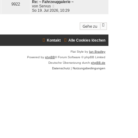
Re: ~ Fahrzeuggalerie ~
e
r
9922
t
N
von
Servus
s
B
r
e
So 19. Jul 2026, 10:29
t
e
a
u
e
i
g
e
r
t
s
B
r
Gehe zu
t
e
a
e
i
g
r
t
Kontakt
B
Alle Cookies löschen
r
e
a
i
g
Flat Style by
Ian Bradley
t
Powered by
phpBB
® Forum Software © phpBB Limited
r
a
Deutsche Übersetzung durch
phpBB.de
g
Datenschutz
|
Nutzungsbedingungen