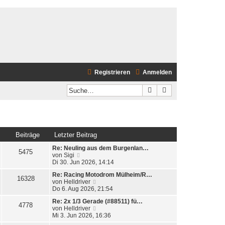
Registrieren
Anmelden
Suche
Erweiterte Suche
Beiträge
Letzter Beitrag
Re: Neuling aus dem Burgenlan…
5475
N
von
Sigi
e
Di 30. Jun 2026, 14:14
u
Re: Racing Motodrom Mülheim/R…
e
16328
N
von
Helldriver
s
e
Do 6. Aug 2026, 21:54
t
u
e
Re: 2x 1/3 Gerade (#88511) fü…
e
r
4778
N
von
Helldriver
s
B
e
Mi 3. Jun 2026, 16:36
t
e
u
e
i