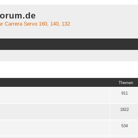
forum.de
r Carrera Servo 160, 140, 132
Themen
911
1822
534