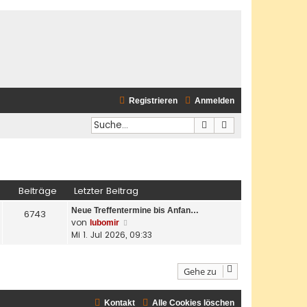
Registrieren
Anmelden
Suche
Erweiterte Suche
Beiträge
Letzter Beitrag
Neue Treffentermine bis Anfan…
6743
N
von
lubomir
e
Mi 1. Jul 2026, 09:33
u
e
s
Gehe zu
t
e
Kontakt
Alle Cookies löschen