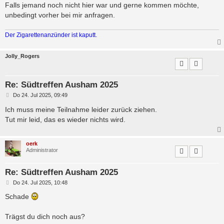
Falls jemand noch nicht hier war und gerne kommen möchte,
unbedingt vorher bei mir anfragen.
Der Zigarettenanzünder ist kaputt.
Jolly_Rogers
Re: Südtreffen Ausham 2025
B
Do 24. Jul 2025, 09:49
e
i
Ich muss meine Teilnahme leider zurück ziehen.
t
Tut mir leid, das es wieder nichts wird.
r
a
g
oerk
Administrator
Re: Südtreffen Ausham 2025
B
Do 24. Jul 2025, 10:48
e
i
Schade
t
r
a
Trägst du dich noch aus?
g