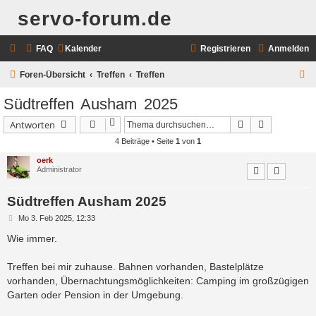
servo-forum.de
FAQ
Kalender
Registrieren
Anmelden
S
Foren-Übersicht
Treffen
Treffen
u
Südtreffen Ausham 2025
c
Suche
Erweiterte 
Antworten
h
4 Beiträge • Seite
1
von
1
e
oerk
Administrator
Südtreffen Ausham 2025
B
Mo 3. Feb 2025, 12:33
e
i
Wie immer.
t
r
a
Treffen bei mir zuhause. Bahnen vorhanden, Bastelplätze
g
vorhanden, Übernachtungsmöglichkeiten: Camping im großzügigen
Garten oder Pension in der Umgebung.