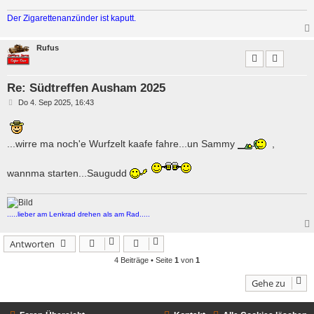
Der Zigarettenanzünder ist kaputt.
Rufus
Re: Südtreffen Ausham 2025
B
Do 4. Sep 2025, 16:43
e
i
t
r
...wirre ma noch'e Wurfzelt kaafe fahre...un Sammy
,
a
g
wannma starten...Saugudd
.....lieber am Lenkrad drehen als am Rad.....
Antworten
4 Beiträge • Seite
1
von
1
Gehe zu