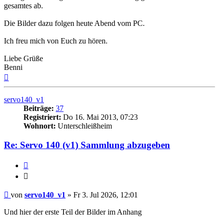
gesamtes ab.
Die Bilder dazu folgen heute Abend vom PC.
Ich freu mich von Euch zu hören.
Liebe Grüße
Benni
Nach
oben
servo140_v1
Beiträge:
37
Registriert:
Do 16. Mai 2013, 07:23
Wohnort:
Unterschleißheim
Re: Servo 140 (v1) Sammlung abzugeben
Zitieren
Zitieren
Beitrag
von
servo140_v1
»
Fr 3. Jul 2026, 12:01
Und hier der erste Teil der Bilder im Anhang