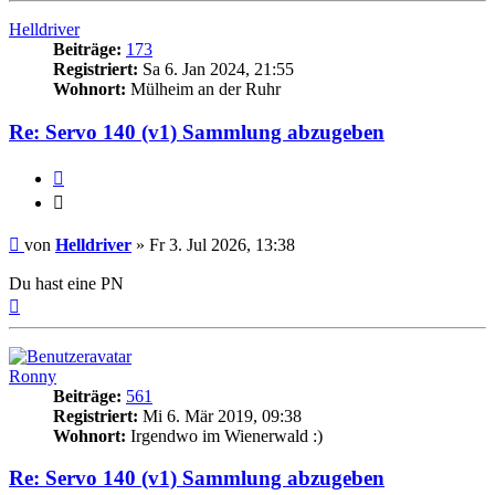
Helldriver
Beiträge:
173
Registriert:
Sa 6. Jan 2024, 21:55
Wohnort:
Mülheim an der Ruhr
Re: Servo 140 (v1) Sammlung abzugeben
Zitieren
Zitieren
Beitrag
von
Helldriver
»
Fr 3. Jul 2026, 13:38
Du hast eine PN
Nach
oben
Ronny
Beiträge:
561
Registriert:
Mi 6. Mär 2019, 09:38
Wohnort:
Irgendwo im Wienerwald :)
Re: Servo 140 (v1) Sammlung abzugeben