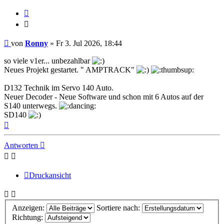
Zitieren
Zitieren
Beitrag
von
Ronny
»
Fr 3. Jul 2026, 18:44
so viele v1er... unbezahlbar
Neues Projekt gestartet. " AMPTRACK"
D132 Technik im Servo 140 Auto.
Neuer Decoder - Neue Software und schon mit 6 Autos auf der
S140 unterwegs.
SD140
Nach
oben
Antworten
Druckansicht
Anzeigen:
Sortiere nach:
Richtung: