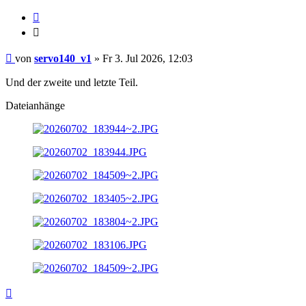
Zitieren
Zitieren
Beitrag
von
servo140_v1
»
Fr 3. Jul 2026, 12:03
Und der zweite und letzte Teil.
Dateianhänge
Nach
oben