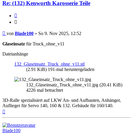
Re: (132) Kenworth Karosserie Teile
Zitieren
Zitieren
Beitrag
von
Blade100
»
So 9. Nov 2025, 12:52
Glaseinsatz
für Truck_ohne_v11
Dateianhänge
132_Glaseinsatz_Truck_ohne_v11.stl
(2.91 KiB) 191-mal heruntergeladen
132_Glaseinsatz_Truck_ohne_v11.jpg (20.41 KiB)
4226 mal betrachtet
3D-Ralle spezialisiert auf LKW An- und Aufbauten, Anhänger,
Auflieger für Servo 140, 160 & 132. Gebäude für 160/140.
Nach
oben
Blade100