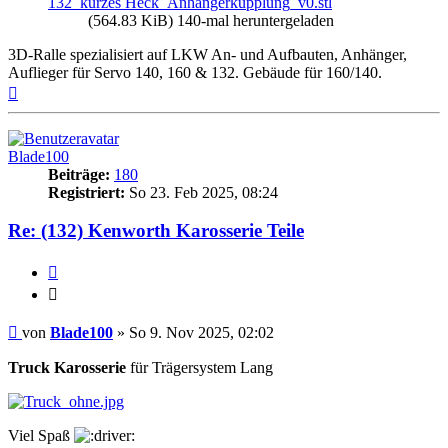
132_kurzes Heck_Anhängerkupplung_v0.stl
(564.83 KiB) 140-mal heruntergeladen
3D-Ralle spezialisiert auf LKW An- und Aufbauten, Anhänger,
Auflieger für Servo 140, 160 & 132. Gebäude für 160/140.
Nach
oben
Blade100
Beiträge:
180
Registriert:
So 23. Feb 2025, 08:24
Re: (132) Kenworth Karosserie Teile
Zitieren
Zitieren
Beitrag
von
Blade100
»
So 9. Nov 2025, 02:02
Truck Karosserie
für Trägersystem Lang
Viel Spaß