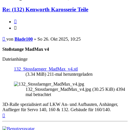
Re: (132) Kenworth Karosserie Teile
Zitieren
Zitieren
Beitrag
von
Blade100
»
So 26. Okt 2025, 10:25
Stoßstange MadMax v4
Dateianhänge
132_Stossfaenger_MadMax_v4.stl
(3.34 MiB) 211-mal heruntergeladen
132_Stossfaenger_MadMax_v4.jpg (30.25 KiB) 4394
mal betrachtet
3D-Ralle spezialisiert auf LKW An- und Aufbauten, Anhänger,
Auflieger für Servo 140, 160 & 132. Gebäude für 160/140.
Nach
oben