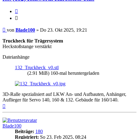
Zitieren
Zitieren
Beitrag
von
Blade100
»
Do 23. Okt 2025, 19:21
Truckheck für Trägersystem
Heckstoßstange verstärkt
Dateianhänge
132_Truckheck_v0.stl
(2.91 MiB) 160-mal heruntergeladen
3D-Ralle spezialisiert auf LKW An- und Aufbauten, Anhänger,
Auflieger für Servo 140, 160 & 132. Gebäude für 160/140.
Nach
oben
Blade100
Beiträge:
180
Registriert:
So 23. Feb 2025, 08:24