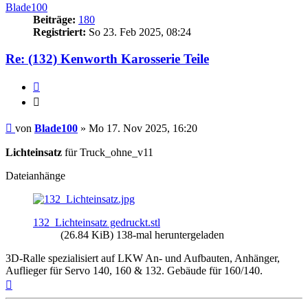
Blade100
Beiträge:
180
Registriert:
So 23. Feb 2025, 08:24
Re: (132) Kenworth Karosserie Teile
Zitieren
Zitieren
Beitrag
von
Blade100
»
Mo 17. Nov 2025, 16:20
Lichteinsatz
für Truck_ohne_v11
Dateianhänge
132_Lichteinsatz gedruckt.stl
(26.84 KiB) 138-mal heruntergeladen
3D-Ralle spezialisiert auf LKW An- und Aufbauten, Anhänger,
Auflieger für Servo 140, 160 & 132. Gebäude für 160/140.
Nach
oben