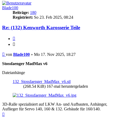
Blade100
Beiträge:
180
Registriert:
So 23. Feb 2025, 08:24
Re: (132) Kenworth Karosserie Teile
Zitieren
Zitieren
Beitrag
von
Blade100
»
Mo 17. Nov 2025, 18:27
Stossfaenger MadMax v6
Dateianhänge
132_Stossfaenger_MadMax_v6.stl
(268.54 KiB) 167-mal heruntergeladen
3D-Ralle spezialisiert auf LKW An- und Aufbauten, Anhänger,
Auflieger für Servo 140, 160 & 132. Gebäude für 160/140.
Nach