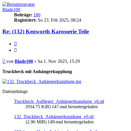
Blade100
Beiträge:
180
Registriert:
So 23. Feb 2025, 08:24
Re: (132) Kenworth Karosserie Teile
Zitieren
Zitieren
Beitrag
von
Blade100
»
Sa 1. Nov 2025, 15:29
Truckheck mit Anhängerkupplung
Dateianhänge
Truckheck_Auflieger_Anhängerkupplung_v6.stl
(934.75 KiB) 147-mal heruntergeladen
132_Truckheck_Anhängerkupplung_v0.stl
(2.96 MiB) 149-mal heruntergeladen