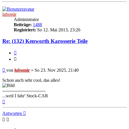
oben
lubomir
Administrator
Beiträge:
1488
Registriert:
So 12. Mai 2013, 23:26
Re: (132) Kenworth Karosserie Teile
Zitieren
Zitieren
Beitrag
von
lubomir
»
So 23. Nov 2025, 21:40
Schon auch sehr cool, das alles!
------------------------------
...weil I fahr' Stock-CAR
Nach
oben
Antworten