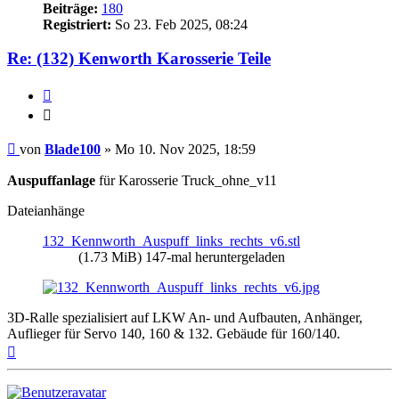
Beiträge:
180
Registriert:
So 23. Feb 2025, 08:24
Re: (132) Kenworth Karosserie Teile
Zitieren
Zitieren
Beitrag
von
Blade100
»
Mo 10. Nov 2025, 18:59
Auspuffanlage
für Karosserie Truck_ohne_v11
Dateianhänge
132_Kennworth_Auspuff_links_rechts_v6.stl
(1.73 MiB) 147-mal heruntergeladen
3D-Ralle spezialisiert auf LKW An- und Aufbauten, Anhänger,
Auflieger für Servo 140, 160 & 132. Gebäude für 160/140.
Nach
oben