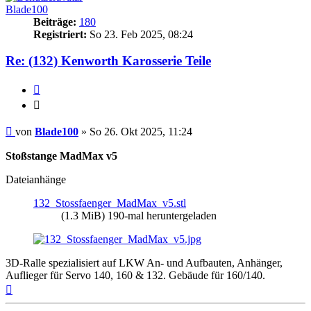
Blade100
Beiträge:
180
Registriert:
So 23. Feb 2025, 08:24
Re: (132) Kenworth Karosserie Teile
Zitieren
Zitieren
Beitrag
von
Blade100
»
So 26. Okt 2025, 11:24
Stoßstange MadMax v5
Dateianhänge
132_Stossfaenger_MadMax_v5.stl
(1.3 MiB) 190-mal heruntergeladen
3D-Ralle spezialisiert auf LKW An- und Aufbauten, Anhänger,
Auflieger für Servo 140, 160 & 132. Gebäude für 160/140.
Nach
oben