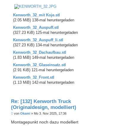
Kenworth_32_mit Koje.stl
(2.05 MiB) 138-mal heruntergeladen
Kenworth_32_Auspuff.stl
(327.23 KiB) 125-mal heruntergeladen
Kenworth_32_Auspuff_li.stl
(327.23 KiB) 134-mal heruntergeladen
Kenworth_32_Dachaufbau.stl
(1.83 MiB) 149-mal heruntergeladen
Kenworth_32_Glaseinsatz.stl
(2.91 KiB) 121-mal heruntergeladen
Kenworth_32_Front.stl
(1.13 MiB) 142-mal heruntergeladen
Re: [132] Kenworth Truck
(Originaldesign, modelliert)
B
von
Okami
»
Mo 3. Nov 2025, 17:36
e
i
Montagepunkt noch dazu modelliert
t
r
a