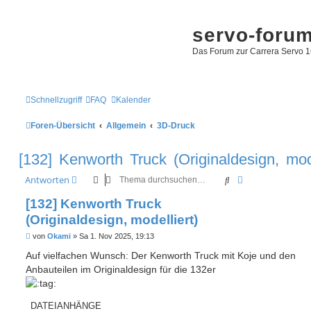
servo-foru
Das Forum zur Carrera Servo 1
Schnellzugriff
FAQ
Kalender
Foren-Übersicht
Allgemein
3D-Druck
[132] Kenworth Truck (Originaldesign, mode
Suche
Erweiterte Such
Antworten
[132] Kenworth Truck
(Originaldesign, modelliert)
B
von
Okami
»
Sa 1. Nov 2025, 19:13
e
i
Auf vielfachen Wunsch: Der Kenworth Truck mit Koje und den
t
Anbauteilen im Originaldesign für die 132er
r
a
g
DATEIANHÄNGE