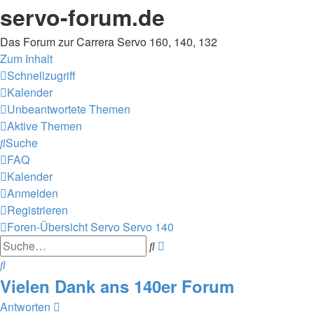
servo-forum.de
Das Forum zur Carrera Servo 160, 140, 132
Zum Inhalt
Schnellzugriff
Kalender
Unbeantwortete Themen
Aktive Themen
Suche
FAQ
Kalender
Anmelden
Registrieren
Foren-Übersicht
Servo
Servo 140
Erweiterte
Suche
Suche
Suche
Vielen Dank ans 140er Forum
Antworten