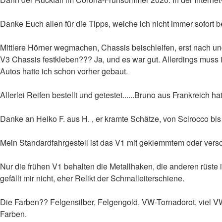
Danke Euch allen für die Tipps, welche ich nicht immer sofort be
Mittlere Hörner wegmachen, Chassis beischleifen, erst nach un
V3 Chassis festkleben??? Ja, und es war gut. Allerdings muss
Autos hatte ich schon vorher gebaut.
Allerlei Reifen bestellt und getestet......Bruno aus Frankreich h
Danke an Heiko F. aus H. , er kramte Schätze, von Scirocco b
Mein Standardfahrgestell ist das V1 mit geklemmtem oder vers
Nur die frühen V1 behalten die Metallhaken, die anderen rüste 
gefällt mir nicht, eher Relikt der Schmalleiterschiene.
Die Farben?? Felgensilber, Felgengold, VW-Tornadorot, viel VW-Eur
Farben.