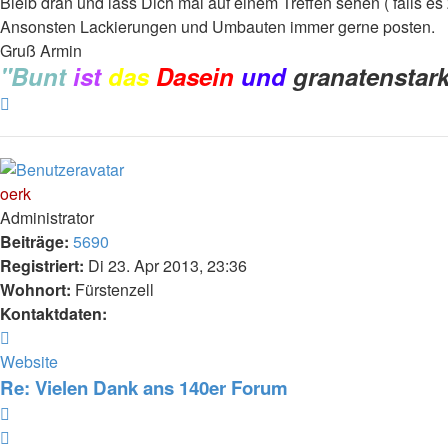
Bleib dran und lass Dich mal auf einem Treffen sehen ( falls e
Ansonsten Lackierungen und Umbauten immer gerne posten.
Gruß Armin
"Bunt
ist
das
Dasein
und
granatenstar
Nach
oben
oerk
Administrator
Beiträge:
5690
Registriert:
Di 23. Apr 2013, 23:36
Wohnort:
Fürstenzell
Kontaktdaten:
Kontaktdaten
von
Website
oerk
Re: Vielen Dank ans 140er Forum
Zitieren
Zitieren