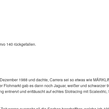
rvo 140 rückgefallen.
im Dezember 1988 und dachte, Carrera sei so etwas wie MÄRKLIN
. Über Flohmarkt gab es dann noch Jaguar, weißer und schwarze
ng entnervt und enttäuscht auf echtes Slotracing mit Scalextri
Zeit waren nunmehr all die Sachen beschaffbar, welche ich 1988