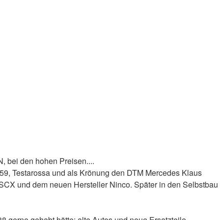
, bei den hohen Preisen....
r 959, Testarossa und als Krönung den DTM Mercedes Klaus
c, SCX und dem neuen Hersteller Ninco. Später in den Selbstbau
 gerne gehabt hätte: alte Autos und neue Ersatzteile.