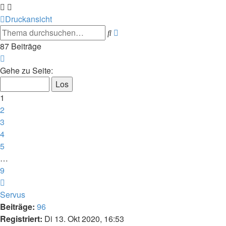
Druckansicht
Erweiterte
Suche
Suche
87 Beiträge
Seite
1
Gehe zu Seite:
von
9
1
2
3
4
5
…
9
Nächste
Servus
Beiträge:
96
Registriert:
Di 13. Okt 2020, 16:53