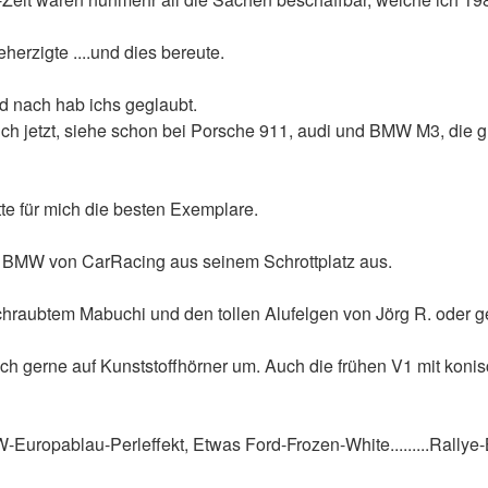
herzigte ....und dies bereute.
d nach hab ichs geglaubt.
 ich jetzt, siehe schon bei Porsche 911, audi und BMW M3, di
atte für mich die besten Exemplare.
is BMW von CarRacing aus seinem Schrottplatz aus.
chraubtem Mabuchi und den tollen Alufelgen von Jörg R. oder 
ich gerne auf Kunststoffhörner um. Auch die frühen V1 mit koni
opablau-Perleffekt, Etwas Ford-Frozen-White.........Rallye-Black-