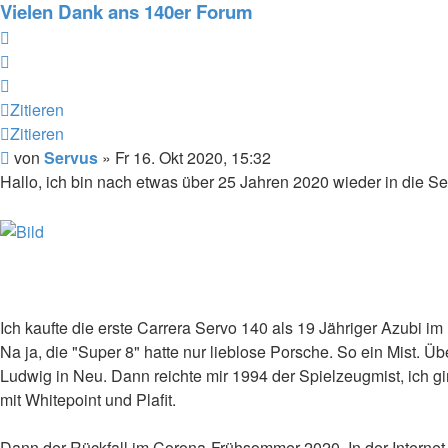
Vielen Dank ans 140er Forum
Zitieren
Zitieren
Zitieren
Zitieren
Beitrag
von
Servus
»
Fr 16. Okt 2020, 15:32
Hallo, ich bin nach etwas über 25 Jahren 2020 wieder in die Se
Ich kaufte die erste Carrera Servo 140 als 19 Jähriger Azubi 
Na ja, die "Super 8" hatte nur lieblose Porsche. So ein Mist
Ludwig in Neu. Dann reichte mir 1994 der Spielzeugmist, ich gi
mit Whitepoint und Plafit.
Dann der Rückfall im Corona-Frühsommer 2020. In der Internet-