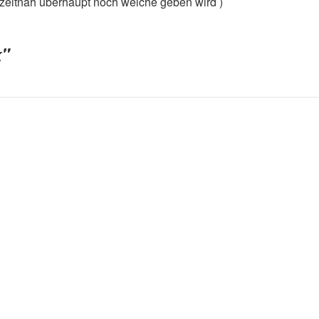
s zeitnah überhaupt noch welche geben wird )
k"