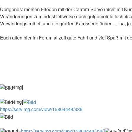
Übrigends: meinen Frieden mit der Carrera Servo (nicht mit Ku
Veränderungen zumindest teilweise doch gutgemeinte technische
Verwindungsfreiheit und die großen Karosserielöcher.......na, ja.
Euch allen hier im Forum allzeit gute Fahrt und viel Spaß mit 
/img]
/img]
https://servimg.com/view/15804444/336
url=
https://servimg.com/view/15804444/336
]
[/url]/i