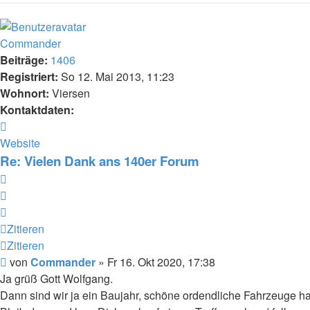
Commander
Beiträge:
1406
Registriert:
So 12. Mai 2013, 11:23
Wohnort:
Viersen
Kontaktdaten:
Kontaktdaten
von
Website
Commander
Re: Vielen Dank ans 140er Forum
Zitieren
Zitieren
Zitieren
Zitieren
Beitrag
von
Commander
»
Fr 16. Okt 2020, 17:38
Ja grüß Gott Wolfgang.
Dann sind wir ja ein Baujahr, schöne ordendliche Fahrzeuge h