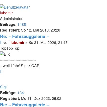
lubomir
Administrator
Beiträge:
1488
Registriert:
So 12. Mai 2013, 23:26
Re: ~ Fahrzeuggalerie ~
Beitrag
von
lubomir
»
So 31. Mai 2026, 21:48
TopTopTop!
------------------------------
...weil I fahr' Stock-CAR
Nach
oben
Sigi
Beiträge:
134
Registriert:
Mo 11. Dez 2023, 06:02
Re: ~ Fahrzeuggalerie ~