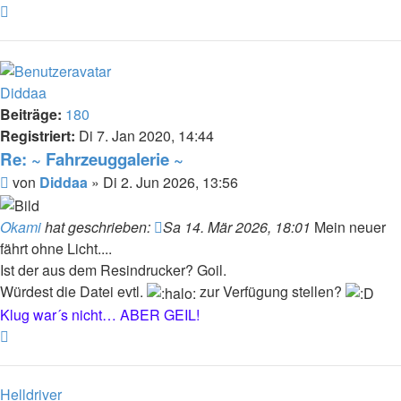
Nach
oben
Diddaa
Beiträge:
180
Registriert:
Di 7. Jan 2020, 14:44
Re: ~ Fahrzeuggalerie ~
Beitrag
von
Diddaa
»
Di 2. Jun 2026, 13:56
Okami
hat geschrieben:
Sa 14. Mär 2026, 18:01
Mein neuer
fährt ohne Licht....
Ist der aus dem Resindrucker? Goil.
Würdest die Datei evtl.
zur Verfügung stellen?
Klug war´s nicht… ABER GEIL!
Nach
oben
Helldriver