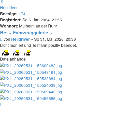
Nächste
Helldriver
Beiträge:
174
Registriert:
Sa 6. Jan 2024, 21:55
Wohnort:
Mülheim an der Ruhr
Re: ~ Fahrzeuggalerie ~
Beitrag
von
Helldriver
»
So 31. Mai 2026, 20:36
Licht moniert und Testfahrt positiv beendet.
Dateianhänge
Nach
oben