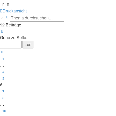
Druckansicht
Suche
Erweiterte Suche
92 Beiträge
Seite
6
von
10
Gehe zu Seite:
Vorherige
1
…
4
5
6
7
8
…
10