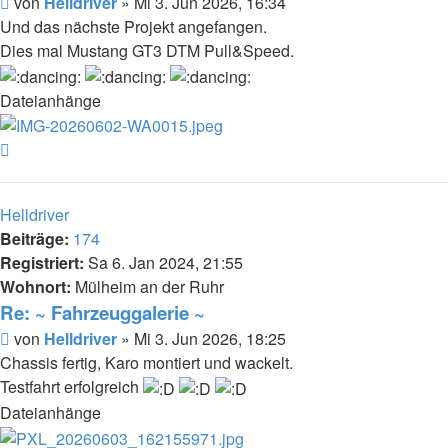
Beitrag
von
Helldriver
»
Mi 3. Jun 2026, 16:34
Und das nächste Projekt angefangen.
Dies mal Mustang GT3 DTM Pull&Speed.
Dateianhänge
Nach
oben
Helldriver
Beiträge:
174
Registriert:
Sa 6. Jan 2024, 21:55
Wohnort:
Mülheim an der Ruhr
Re: ~ Fahrzeuggalerie ~
Beitrag
von
Helldriver
»
Mi 3. Jun 2026, 18:25
Chassis fertig, Karo montiert und wackelt.
Testfahrt erfolgreich
Dateianhänge