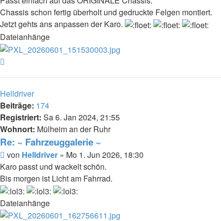
Passt einfach auf das ORIGINALE Chassis.
Chassis schon fertig überholt und gedruckte Felgen montiert.
Jetzt gehts ans anpassen der Karo.
Dateianhänge
Nach
oben
Helldriver
Beiträge:
174
Registriert:
Sa 6. Jan 2024, 21:55
Wohnort:
Mülheim an der Ruhr
Re: ~ Fahrzeuggalerie ~
Beitrag
von
Helldriver
»
Mo 1. Jun 2026, 18:30
Karo passt und wackelt schön.
Bis morgen ist Licht am Fahrrad.
Dateianhänge