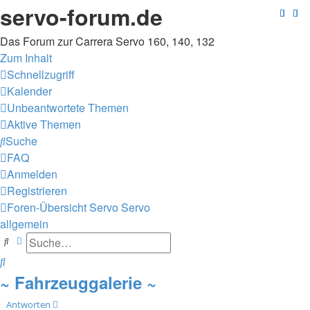
servo-forum.de
Das Forum zur Carrera Servo 160, 140, 132
Zum Inhalt
Schnellzugriff
Kalender
Unbeantwortete Themen
Aktive Themen
Suche
FAQ
Anmelden
Registrieren
Foren-Übersicht
Servo
Servo
allgemein
Suche
Erweiterte Suche
Suche
~ Fahrzeuggalerie ~
Antworten