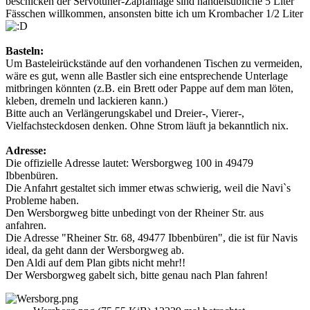
beschicken der Servotuner-Zapfanlage sind handelsübliche 5 Liter
Fässchen willkommen, ansonsten bitte ich um Krombacher 1/2 Liter
Basteln:
Um Basteleirückstände auf den vorhandenen Tischen zu vermeiden,
wäre es gut, wenn alle Bastler sich eine entsprechende Unterlage
mitbringen könnten (z.B. ein Brett oder Pappe auf dem man löten,
kleben, dremeln und lackieren kann.)
Bitte auch an Verlängerungskabel und Dreier-, Vierer-,
Vielfachsteckdosen denken. Ohne Strom läuft ja bekanntlich nix.
Adresse:
Die offizielle Adresse lautet: Wersborgweg 100 in 49479
Ibbenbüren.
Die Anfahrt gestaltet sich immer etwas schwierig, weil die Navi`s
Probleme haben.
Den Wersborgweg bitte unbedingt von der Rheiner Str. aus
anfahren.
Die Adresse "Rheiner Str. 68, 49477 Ibbenbüren", die ist für Navis
ideal, da geht dann der Wersborgweg ab.
Den Aldi auf dem Plan gibts nicht mehr!!
Der Wersborgweg gabelt sich, bitte genau nach Plan fahren!