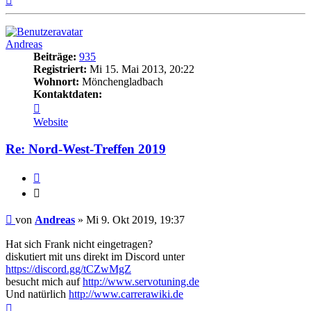
oben
Andreas
Beiträge:
935
Registriert:
Mi 15. Mai 2013, 20:22
Wohnort:
Mönchengladbach
Kontaktdaten:
Kontaktdaten
von
Website
Andreas
Re: Nord-West-Treffen 2019
Zitieren
Zitieren
Beitrag
von
Andreas
»
Mi 9. Okt 2019, 19:37
Hat sich Frank nicht eingetragen?
diskutiert mit uns direkt im Discord unter
https://discord.gg/tCZwMgZ
besucht mich auf
http://www.servotuning.de
Und natürlich
http://www.carrerawiki.de
Nach