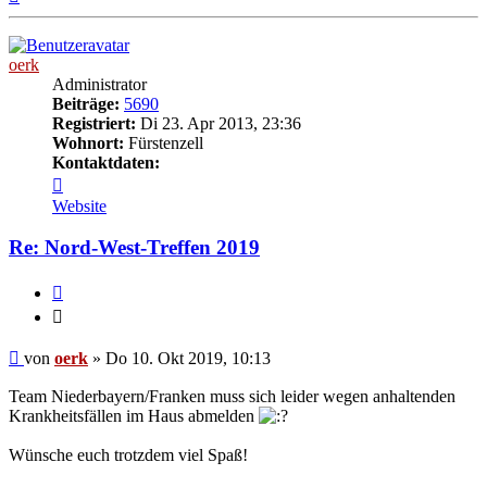
oben
oerk
Administrator
Beiträge:
5690
Registriert:
Di 23. Apr 2013, 23:36
Wohnort:
Fürstenzell
Kontaktdaten:
Kontaktdaten
von
Website
oerk
Re: Nord-West-Treffen 2019
Zitieren
Zitieren
Beitrag
von
oerk
»
Do 10. Okt 2019, 10:13
Team Niederbayern/Franken muss sich leider wegen anhaltenden
Krankheitsfällen im Haus abmelden
Wünsche euch trotzdem viel Spaß!