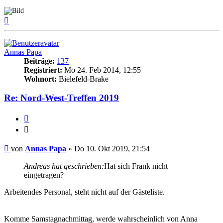
Nach
oben
Annas Papa
Beiträge:
137
Registriert:
Mo 24. Feb 2014, 12:55
Wohnort:
Bielefeld-Brake
Re: Nord-West-Treffen 2019
Zitieren
Zitieren
Beitrag
von
Annas Papa
»
Do 10. Okt 2019, 21:54
Andreas hat geschrieben:
Hat sich Frank nicht
eingetragen?
Arbeitendes Personal, steht nicht auf der Gästeliste.
Komme Samstagnachmittag, werde wahrscheinlich von Anna