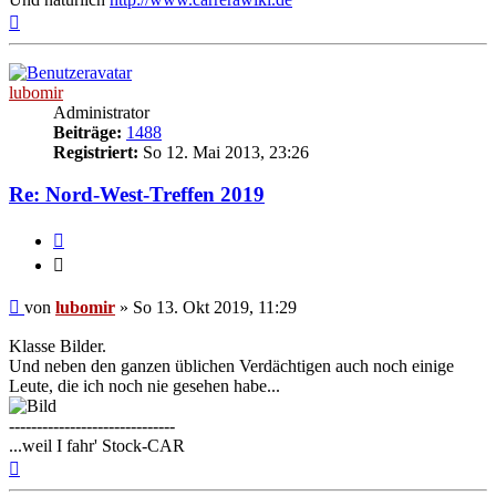
Nach
oben
lubomir
Administrator
Beiträge:
1488
Registriert:
So 12. Mai 2013, 23:26
Re: Nord-West-Treffen 2019
Zitieren
Zitieren
Beitrag
von
lubomir
»
So 13. Okt 2019, 11:29
Klasse Bilder.
Und neben den ganzen üblichen Verdächtigen auch noch einige
Leute, die ich noch nie gesehen habe...
------------------------------
...weil I fahr' Stock-CAR
Nach
oben