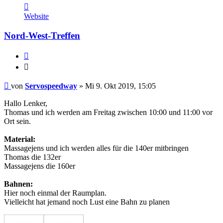
Kontaktdaten
von
Website
Servospeedway
Nord-West-Treffen
Zitieren
Zitieren
Beitrag
von
Servospeedway
»
Mi 9. Okt 2019, 15:05
Hallo Lenker,
Thomas und ich werden am Freitag zwischen 10:00 und 11:00 vor
Ort sein.
Material:
Massagejens und ich werden alles für die 140er mitbringen
Thomas die 132er
Massagejens die 160er
Bahnen:
Hier noch einmal der Raumplan.
Vielleicht hat jemand noch Lust eine Bahn zu planen