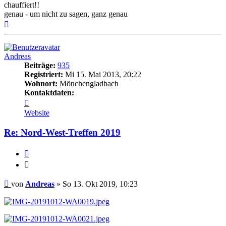
chauffiert!!
genau - um nicht zu sagen, ganz genau
Nach
oben
Andreas
Beiträge:
935
Registriert:
Mi 15. Mai 2013, 20:22
Wohnort:
Mönchengladbach
Kontaktdaten:
Kontaktdaten
von
Website
Andreas
Re: Nord-West-Treffen 2019
Zitieren
Zitieren
Beitrag
von
Andreas
»
So 13. Okt 2019, 10:23