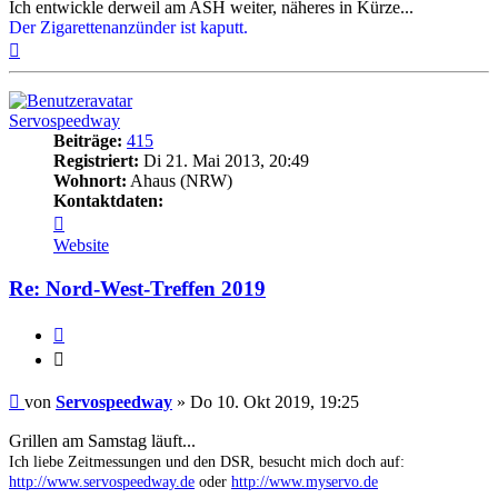
Ich entwickle derweil am ASH weiter, näheres in Kürze...
Der Zigarettenanzünder ist kaputt.
Nach
oben
Servospeedway
Beiträge:
415
Registriert:
Di 21. Mai 2013, 20:49
Wohnort:
Ahaus (NRW)
Kontaktdaten:
Kontaktdaten
von
Website
Servospeedway
Re: Nord-West-Treffen 2019
Zitieren
Zitieren
Beitrag
von
Servospeedway
»
Do 10. Okt 2019, 19:25
Grillen am Samstag läuft...
Ich liebe Zeitmessungen und den DSR, besucht mich doch auf:
http://www.servospeedway.de
oder
http://www.myservo.de