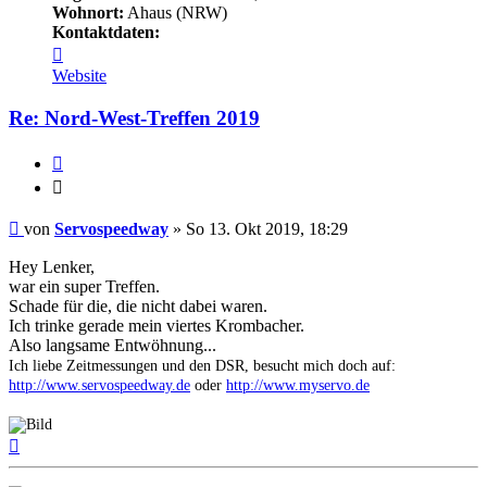
Wohnort:
Ahaus (NRW)
Kontaktdaten:
Kontaktdaten
von
Website
Servospeedway
Re: Nord-West-Treffen 2019
Zitieren
Zitieren
Beitrag
von
Servospeedway
»
So 13. Okt 2019, 18:29
Hey Lenker,
war ein super Treffen.
Schade für die, die nicht dabei waren.
Ich trinke gerade mein viertes Krombacher.
Also langsame Entwöhnung...
Ich liebe Zeitmessungen und den DSR, besucht mich doch auf:
http://www.servospeedway.de
oder
http://www.myservo.de
Nach
oben