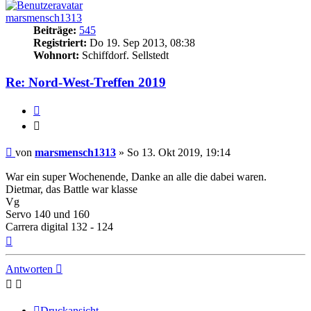
marsmensch1313
Beiträge:
545
Registriert:
Do 19. Sep 2013, 08:38
Wohnort:
Schiffdorf. Sellstedt
Re: Nord-West-Treffen 2019
Zitieren
Zitieren
Beitrag
von
marsmensch1313
»
So 13. Okt 2019, 19:14
War ein super Wochenende, Danke an alle die dabei waren.
Dietmar, das Battle war klasse
Vg
Servo 140 und 160
Carrera digital 132 - 124
Nach
oben
Antworten
Druckansicht