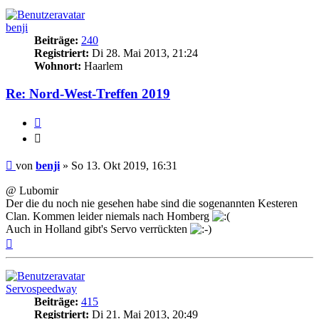
benji
Beiträge:
240
Registriert:
Di 28. Mai 2013, 21:24
Wohnort:
Haarlem
Re: Nord-West-Treffen 2019
Zitieren
Zitieren
Beitrag
von
benji
»
So 13. Okt 2019, 16:31
@ Lubomir
Der die du noch nie gesehen habe sind die sogenannten Kesteren
Clan. Kommen leider niemals nach Homberg
Auch in Holland gibt's Servo verrückten
Nach
oben
Servospeedway
Beiträge:
415
Registriert:
Di 21. Mai 2013, 20:49