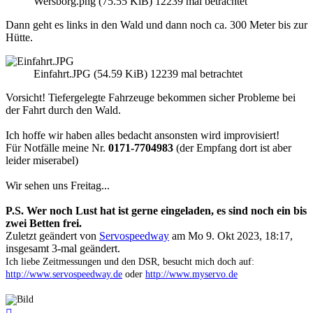
Wersborg
.png (75.55 KiB) 12239 mal betrachtet
Dann geht es links in den Wald und dann noch ca. 300 Meter bis zur
Hütte.
Einfahrt.JPG (54.59 KiB) 12239 mal betrachtet
Vorsicht! Tiefergelegte Fahrzeuge bekommen sicher Probleme bei
der Fahrt durch den Wald.
Ich hoffe wir haben alles bedacht ansonsten wird improvisiert!
Für Notfälle meine Nr.
0171-7704983
(der Empfang dort ist aber
leider miserabel)
Wir sehen uns Freitag...
P.S. Wer noch Lust hat ist gerne eingeladen, es sind noch ein bis
zwei Betten frei.
Zuletzt geändert von
Servospeedway
am Mo 9. Okt 2023, 18:17,
insgesamt 3-mal geändert.
Ich liebe Zeitmessungen und den DSR, besucht mich doch auf:
http://www.servospeedway.de
oder
http://www.myservo.de
Nach