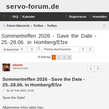
servo-forum.de
FAQ
Kalender
Registrieren
Anmelden
S
Foren-Übersicht
Treffen
Treffen
u
Sommertreffen 2026 - Save the Date -
c
25.-28.06. in Homberg/Efze
h
Suche
Erweiterte 
Antworten
e
1
2
3
25 Beiträge
Nächste
lubomir
Administrator
Sommertreffen 2026 - Save the Date -
25.-28.06. in Homberg/Efze
B
So 19. Feb 2023, 23:42
e
i
Save the Date!
t
r
a
Allgemeine Infos gibts hier: