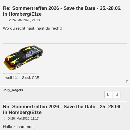
Re: Sommertreffen 2026 - Save the Date - 25.-28.06.
in Homberg/Efze
B
So 24. Mai 2026, 21:13
e
i
Wo du recht hast, hast du recht!
t
r
a
g
------------------------------
...weil I fahr' Stock-CAR
Jolly_Rogers
Re: Sommertreffen 2026 - Save the Date - 25.-28.06.
in Homberg/Efze
B
Di 26. Mai 2026, 11:17
e
i
Hallo zusammen,
t