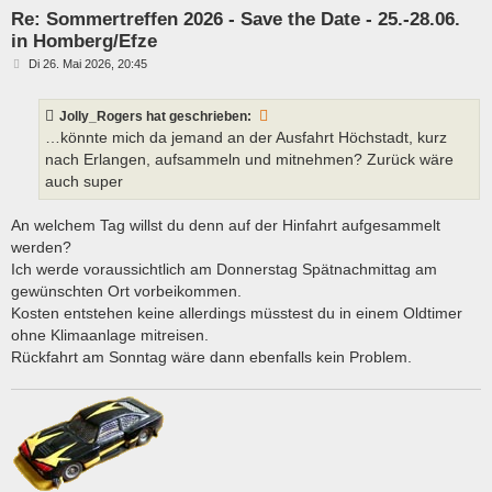
Re: Sommertreffen 2026 - Save the Date - 25.-28.06.
in Homberg/Efze
B
Di 26. Mai 2026, 20:45
e
i
t
Jolly_Rogers
hat geschrieben:
r
a
…könnte mich da jemand an der Ausfahrt Höchstadt, kurz
g
nach Erlangen, aufsammeln und mitnehmen? Zurück wäre
auch super
An welchem Tag willst du denn auf der Hinfahrt aufgesammelt
werden?
Ich werde voraussichtlich am Donnerstag Spätnachmittag am
gewünschten Ort vorbeikommen.
Kosten entstehen keine allerdings müsstest du in einem Oldtimer
ohne Klimaanlage mitreisen.
Rückfahrt am Sonntag wäre dann ebenfalls kein Problem.