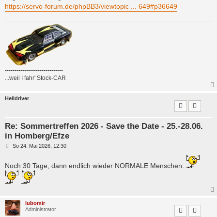
g
https://servo-forum.de/phpBB3/viewtopic ... 649#p36649
------------------------------
...weil I fahr' Stock-CAR
Helldriver
Re: Sommertreffen 2026 - Save the Date - 25.-28.06.
in Homberg/Efze
B
So 24. Mai 2026, 12:30
e
i
t
Noch 30 Tage, dann endlich wieder NORMALE Menschen.
r
a
g
lubomir
Administrator