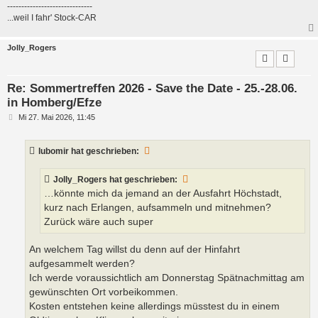
------------------------------
...weil I fahr' Stock-CAR
Jolly_Rogers
Re: Sommertreffen 2026 - Save the Date - 25.-28.06.
in Homberg/Efze
B
Mi 27. Mai 2026, 11:45
e
i
t
lubomir
hat geschrieben:
r
a
g
Jolly_Rogers
hat geschrieben:
…könnte mich da jemand an der Ausfahrt Höchstadt,
kurz nach Erlangen, aufsammeln und mitnehmen?
Zurück wäre auch super
An welchem Tag willst du denn auf der Hinfahrt
aufgesammelt werden?
Ich werde voraussichtlich am Donnerstag Spätnachmittag am
gewünschten Ort vorbeikommen.
Kosten entstehen keine allerdings müsstest du in einem