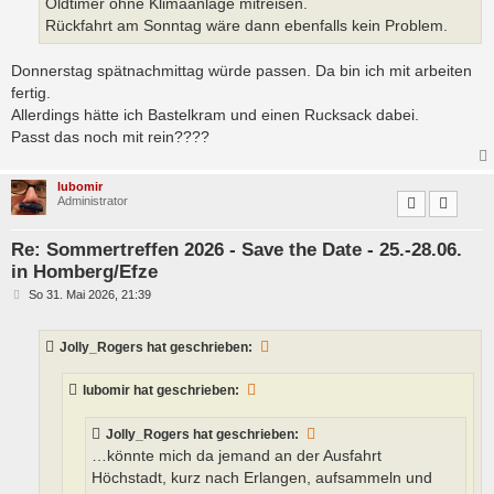
Oldtimer ohne Klimaanlage mitreisen.
Rückfahrt am Sonntag wäre dann ebenfalls kein Problem.
Donnerstag spätnachmittag würde passen. Da bin ich mit arbeiten
fertig.
Allerdings hätte ich Bastelkram und einen Rucksack dabei.
Passt das noch mit rein????
lubomir
Administrator
Re: Sommertreffen 2026 - Save the Date - 25.-28.06.
in Homberg/Efze
B
So 31. Mai 2026, 21:39
e
i
t
Jolly_Rogers
hat geschrieben:
r
a
g
lubomir
hat geschrieben:
Jolly_Rogers
hat geschrieben:
…könnte mich da jemand an der Ausfahrt
Höchstadt, kurz nach Erlangen, aufsammeln und