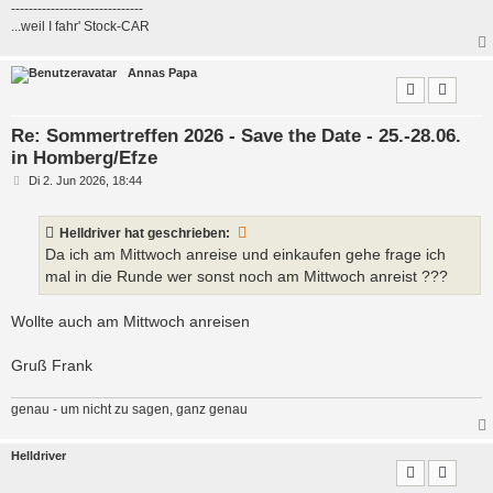
------------------------------
...weil I fahr' Stock-CAR
Annas Papa
Re: Sommertreffen 2026 - Save the Date - 25.-28.06.
in Homberg/Efze
B
Di 2. Jun 2026, 18:44
e
i
t
Helldriver
hat geschrieben:
r
a
Da ich am Mittwoch anreise und einkaufen gehe frage ich
g
mal in die Runde wer sonst noch am Mittwoch anreist ???
Wollte auch am Mittwoch anreisen
Gruß Frank
genau - um nicht zu sagen, ganz genau
Helldriver