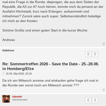
mal eine Frage in die Runde, diejenigen, die aus dem Süden der
r
a
Republik, die A3 zur A7 hoch fahren, könnte mich da jemand an der
g
Ausfahrt Höchstadt, kurz nach Erlangen, aufsammeln und
mitnehmen? Zurück wäre auch super. Selbstverständlich beteilige
ich mich an den Kosten.
Schöne Grüße und einen guten Start in die kurze Woche.
Andreas
Helldriver
Re: Sommertreffen 2026 - Save the Date - 25.-28.06.
in Homberg/Efze
B
Di 26. Mai 2026, 20:16
e
i
Da ich am Mittwoch anreise und einkaufen gehe frage ich mal in
t
die Runde wer sonst noch am Mittwoch anreist ???
r
a
g
lubomir
Administrator