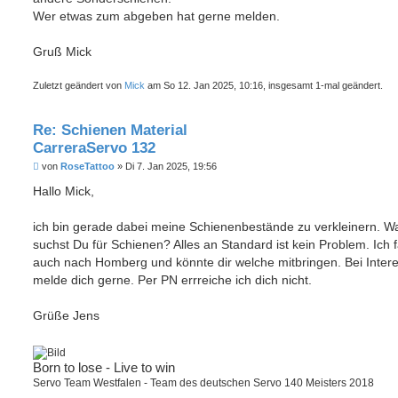
Wer etwas zum abgeben hat gerne melden.
Gruß Mick
Zuletzt geändert von
Mick
am So 12. Jan 2025, 10:16, insgesamt 1-mal geändert.
Re: Schienen Material
CarreraServo 132
B
von
RoseTattoo
»
Di 7. Jan 2025, 19:56
e
i
Hallo Mick,
t
r
a
ich bin gerade dabei meine Schienenbestände zu verkleinern. W
g
suchst Du für Schienen? Alles an Standard ist kein Problem. Ich 
auch nach Homberg und könnte dir welche mitbringen. Bei Inter
melde dich gerne. Per PN errreiche ich dich nicht.
Grüße Jens
Born to lose - Live to win
Servo Team Westfalen - Team des deutschen Servo 140 Meisters 2018