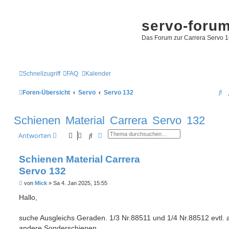
servo-foru
Das Forum zur Carrera Servo 1
Schnellzugriff
FAQ
Kalender
S
Foren-Übersicht
Servo
Servo 132
u
Schienen Material Carrera Servo 132
c
h
Suche
Erweiterte Suche
Antworten
e
Schienen Material Carrera
Servo 132
B
von
Mick
»
Sa 4. Jan 2025, 15:55
e
i
Hallo,
t
r
a
suche Ausgleichs Geraden. 1/3 Nr.88511 und 1/4 Nr.88512 evtl. 
g
andere Sonderschienen.