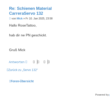
Re: Schienen Material
CarreraServo 132
B
von
Mick
»
Fr 10. Jan 2025, 23:58
e
i
Hallo RoseTattoo,
t
r
a
hab dir ne PN geschickt.
g
Gruß Mick
Antworten
Zurück zu „Servo 132“
Foren-Übersicht
Powered by