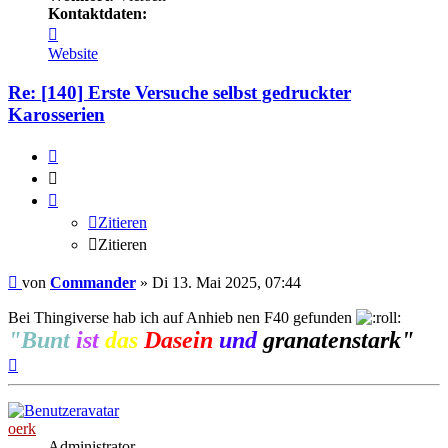
Kontaktdaten:
Kontaktdaten
von
Website
Commander
Re: [140] Erste Versuche selbst gedruckter
Karosserien
Zitieren
Zitieren
Zitieren
Zitieren
Beitrag
von
Commander
»
Di 13. Mai 2025, 07:44
Bei Thingiverse hab ich auf Anhieb nen F40 gefunden
"Bunt
ist
das
Dasein
und
granatenstark"
Nach
oben
oerk
Administrator