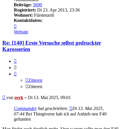
Beiträge:
5690
Registriert:
Di 23. Apr 2013, 23:36
Wohnort:
Fürstenzell
Kontaktdaten:
Kontaktdaten
von
Website
oerk
Re: [140] Erste Versuche selbst gedruckter
Karosserien
Zitieren
Zitieren
Zitieren
Zitieren
Beitrag
von
oerk
»
Di 13. Mai 2025, 09:01
Commander
hat geschrieben:
Di 13. Mai 2025,
07:44
Bei Thingiverse hab ich auf Anhieb nen F40
gefunden
Man findet auch deutlich mehr. Aber warum sollte man den F40