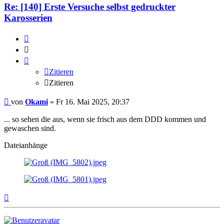
Re: [140] Erste Versuche selbst gedruckter
Karosserien
Zitieren
Zitieren
Zitieren
Zitieren
Beitrag
von
Okami
»
Fr 16. Mai 2025, 20:37
... so sehen die aus, wenn sie frisch aus dem DDD kommen und
gewaschen sind.
Dateianhänge
Nach
oben