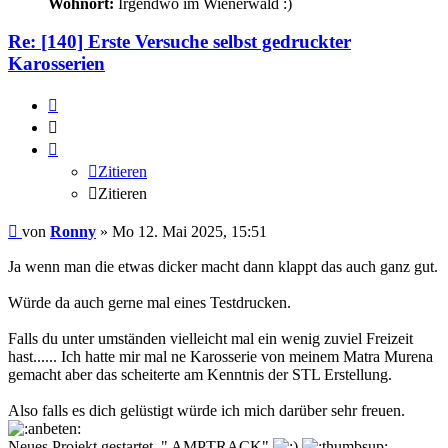
Wohnort:
Irgendwo im Wienerwald :)
Re: [140] Erste Versuche selbst gedruckter
Karosserien
Zitieren
Zitieren
Zitieren
Zitieren
Beitrag
von
Ronny
»
Mo 12. Mai 2025, 15:51
Ja wenn man die etwas dicker macht dann klappt das auch ganz gut.
Würde da auch gerne mal eines Testdrucken.
Falls du unter umständen vielleicht mal ein wenig zuviel Freizeit
hast...... Ich hatte mir mal ne Karosserie von meinem Matra Murena
gemacht aber das scheiterte am Kenntnis der STL Erstellung.
Also falls es dich gelüstigt würde ich mich darüber sehr freuen.
Neues Projekt gestartet. " AMPTRACK"