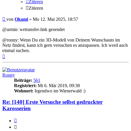
Zitieren
Zitieren
Beitrag
von
Okami
»
Mo 12. Mai 2025, 18:57
@armin: wetransfer-link gesendet
@ronny: Wenn Du ein 3D-Modell von Deinem Wunschauto im
Netz findest, kann ich gern versuchen es anzupassen. Ich werd auch
einmal suchen.
Nach
oben
Ronny
Beiträge:
561
Registriert:
Mi 6. Mär 2019, 09:38
Wohnort:
Irgendwo im Wienerwald :)
Re: [140] Erste Versuche selbst gedruckter
Karosserien
Zitieren
Zitieren