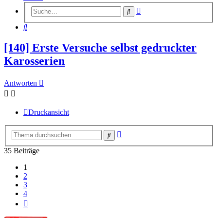
Erweiterte
Suche
Suche
Suche
[140] Erste Versuche selbst gedruckter
Karosserien
Antworten
Druckansicht
Erweiterte
Suche
Suche
35 Beiträge
1
2
3
4
Nächste