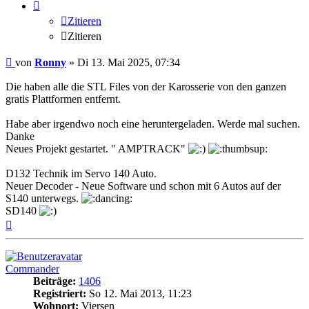
Zitieren
Zitieren
Beitrag
von
Ronny
»
Di 13. Mai 2025, 07:34
Die haben alle die STL Files von der Karosserie von den ganzen
gratis Plattformen entfernt.
Habe aber irgendwo noch eine heruntergeladen. Werde mal suchen.
Danke
Neues Projekt gestartet. " AMPTRACK"
D132 Technik im Servo 140 Auto.
Neuer Decoder - Neue Software und schon mit 6 Autos auf der
S140 unterwegs.
SD140
Nach
oben
Commander
Beiträge:
1406
Registriert:
So 12. Mai 2013, 11:23
Wohnort:
Viersen