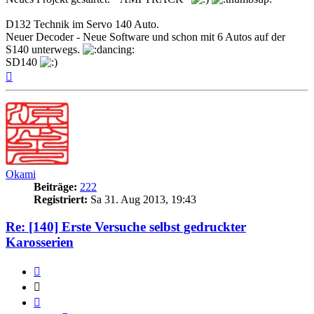
D132 Technik im Servo 140 Auto.
Neuer Decoder - Neue Software und schon mit 6 Autos auf der
S140 unterwegs.
SD140
Nach
oben
Okami
Beiträge:
222
Registriert:
Sa 31. Aug 2013, 19:43
Re: [140] Erste Versuche selbst gedruckter
Karosserien
Zitieren
Zitieren