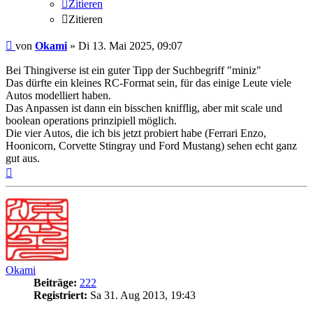
Zitieren
Zitieren
Beitrag
von
Okami
»
Di 13. Mai 2025, 09:07
Bei Thingiverse ist ein guter Tipp der Suchbegriff "miniz"
Das dürfte ein kleines RC-Format sein, für das einige Leute viele
Autos modelliert haben.
Das Anpassen ist dann ein bisschen knifflig, aber mit scale und
boolean operations prinzipiell möglich.
Die vier Autos, die ich bis jetzt probiert habe (Ferrari Enzo,
Hoonicorn, Corvette Stingray und Ford Mustang) sehen echt ganz
gut aus.
Nach
oben
Okami
Beiträge:
222
Registriert:
Sa 31. Aug 2013, 19:43