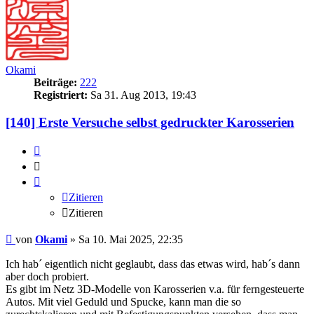
Okami
Beiträge:
222
Registriert:
Sa 31. Aug 2013, 19:43
[140] Erste Versuche selbst gedruckter Karosserien
Zitieren
Zitieren
Zitieren
Zitieren
Beitrag
von
Okami
»
Sa 10. Mai 2025, 22:35
Ich hab´ eigentlich nicht geglaubt, dass das etwas wird, hab´s dann
aber doch probiert.
Es gibt im Netz 3D-Modelle von Karosserien v.a. für ferngesteuerte
Autos. Mit viel Geduld und Spucke, kann man die so