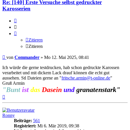
Re: [140] Erste Versuche selbst gedruckter
Karosserien
Zitieren
Zitieren
Zitieren
Zitieren
Beitrag
von
Commander
»
Mo 12. Mai 2025, 08:41
Ich würde die gerne testdrucken, hab schon gedruckte Karossen
verarbeitet und mit dickem Lack drauf können die echt gut
aussehen. Stl Dateien gerne an "
fritsche.armin@t-online.de
"
Gruß Armin
"Bunt
ist
das
Dasein
und
granatenstark"
Nach
oben
Ronny
Beiträge:
561
Registriert:
Mi 6. Mär 2019, 09:38