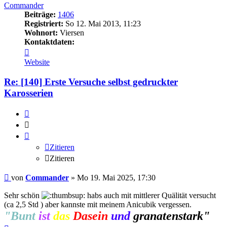
Commander
Beiträge:
1406
Registriert:
So 12. Mai 2013, 11:23
Wohnort:
Viersen
Kontaktdaten:
Kontaktdaten
von
Website
Commander
Re: [140] Erste Versuche selbst gedruckter
Karosserien
Zitieren
Zitieren
Zitieren
Zitieren
Beitrag
von
Commander
»
Mo 19. Mai 2025, 17:30
Sehr schön
habs auch mit mittlerer Quälität versucht
(ca 2,5 Std ) aber kannste mit meinem Anicubik vergessen.
"Bunt
ist
das
Dasein
und
granatenstark"
Nach