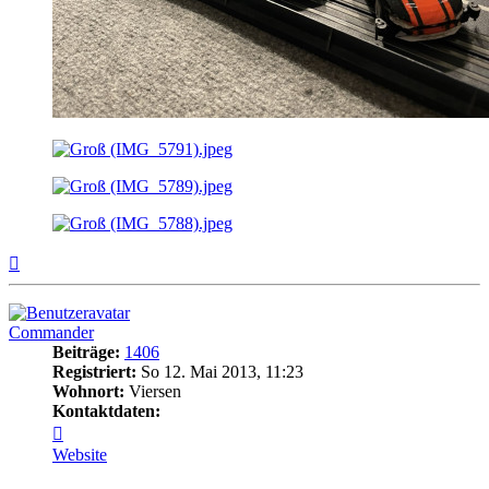
Nach
oben
Commander
Beiträge:
1406
Registriert:
So 12. Mai 2013, 11:23
Wohnort:
Viersen
Kontaktdaten:
Kontaktdaten
von
Website
Commander